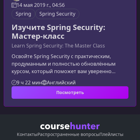
14 мая 2019 г., 04:56
Spring
Spring Security
Изучите Spring Security:
Мастер-класс
Learn Spring Security: The Master Class
Освойте Spring Security с практическим,
продуманным и полностью обновлённым
курсом, который поможет вам уверенно
защищать Java‑приложения любого масштаба.
9 ч 22 мин
Английский
От базовых принципов до продвинутых
Посмотреть
подходов — курс охватывает все ключевые
аспекты современной безопасности.Что вы
изучите в этом мастер‑классеПрограмма
состоит из 18 тематических модулей, которые
раскрывают полный цикл построения
безопасности в приложениях на Spring. Вы
Контакты
Распространенные вопросы
Плейлисты
начинаете с основ M