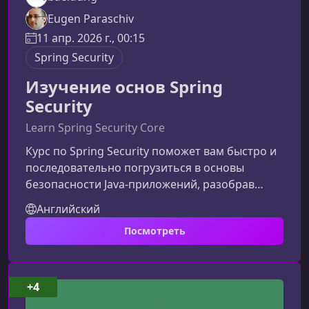
Eugen Paraschiv
11 апр. 2026 г., 00:15
Spring Security
Изучение основ Spring
Security
Learn Spring Security Core
Курс по Spring Security поможет вам быстро и
последовательно погрузиться в основы
безопасности Java‑приложений, разобрав
ключевые механизмы на простых и
Английский
практических примерах. Материал
Посмотреть
ориентирован на разработчиков, которые
хотят понять логику работы Spring Security, а
не просто повторять конфигурации.Что вы
изучите в этом курсеОбновлённая структура
+4
материала делает обучение более