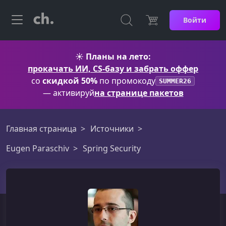
Войти
☀️
Планы на лето:
прокачать ИИ, CS-базу и забрать оффер
со
скидкой 50%
по промокоду
SUMMER26
— активируй
на странице пакетов
Главная страница
Источники
Eugen Paraschiv
Spring Security