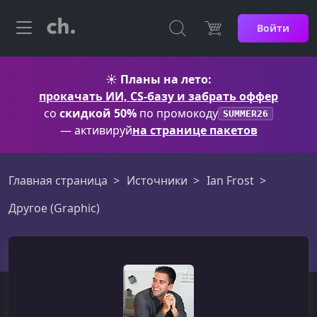
Войти
☀️
Планы на лето:
прокачать ИИ, CS-базу и забрать оффер
со
скидкой 50%
по промокоду
SUMMER26
— активируй
на странице пакетов
Главная страница
Источники
Ian Frost
Другое (Graphic)