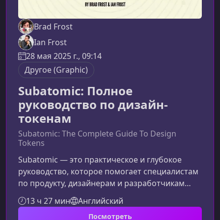
Brad Frost
Ian Frost
28 мая 2025 г., 09:14
Другое (Graphic)
Subatomic: Полное
руководство по дизайн-
токенам
Subatomic: The Complete Guide To Design
Tokens
Subatomic — это практическое и глубокое
руководство, которое помогает специалистам
по продукту, дизайнерам и разработчикам
овладеть дизайн-токенами — фундаментом
13 ч 27 мин
Английский
современных дизайн-систем. Курс объясняет
Посмотреть
не только как создавать токены, но и как