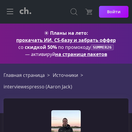
Войти
☀️
Планы на лето:
прокачать ИИ, CS-базу и забрать оффер
со
скидкой 50%
по промокоду
SUMMER26
— активируй
на странице пакетов
Главная страница
Источники
interviewespresso (Aaron Jack)