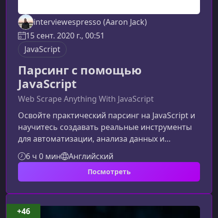
interviewespresso (Aaron Jack)
15 сент. 2020 г., 00:51
JavaScript
Парсинг с помощью
JavaScript
Web Scrape Anything With JavaScript
Освойте практический парсинг на JavaScript и
научитесь создавать реальные инструменты
для автоматизации, анализа данных и
мониторинга сайтов. Курс идеально подходит
6 ч 0 мин
Английский
разработчикам, которые хотят уверенно
Посмотреть
работать с веб‑скрапингом, API и экосистемой
Node.js.Что вы изучите в рамках
курсаОбучение строится вокруг практики: шаг
за шагом вы создадите рабочие проекты и
+46