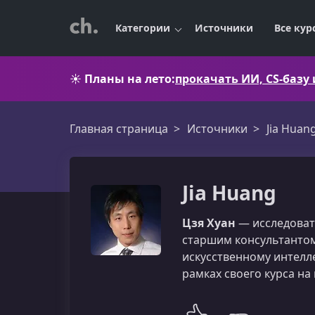
Категории
Источники
Все кур
☀️
Планы на лето:
прокачать ИИ, CS-базу
Главная страница
Источники
Jia Huan
Jia Huang
Цзя Хуан
— исследовате
старшим консультантом
искусственному интелл
рамках своего курса на