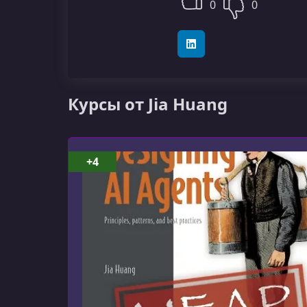
0
0
LinkedIn
Курсы от Jia Huang
+4