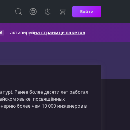
Войти
— активируй
на странице пакетов
6
апур). Ранее более десяти лет работал
тайском языке, посвящённых
енерию более чем 10 000 инженеров в