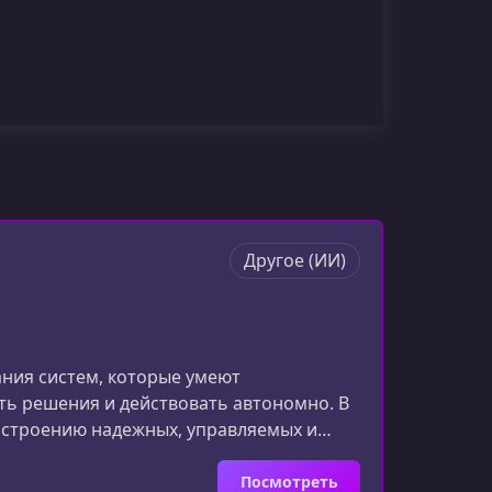
Другое (ИИ)
ания систем, которые умеют
ь решения и действовать автономно. В
построению надежных, управляемых и
енных больших языковых моделей.О чем
на проектирование ИИ-агентов,
Посмотреть