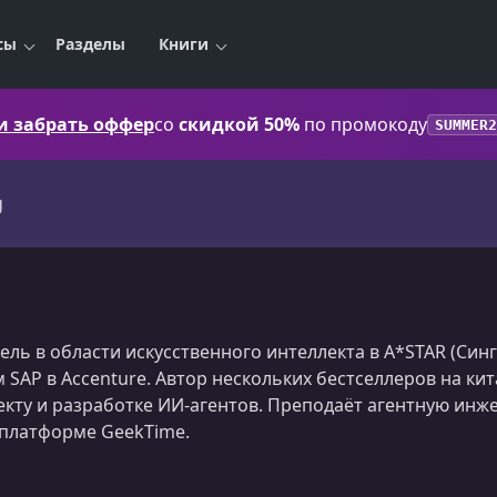
сы
Разделы
Книги
 и забрать оффер
со
скидкой 50%
по промокоду
SUMMER2
g
ль в области искусственного интеллекта в A*STAR (Синг
 SAP в Accenture. Автор нескольких бестселлеров на ки
екту и разработке ИИ-агентов. Преподаёт агентную инж
 платформе GeekTime.