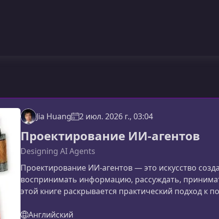
Jia Huang
2 июл. 2026 г., 03:04
Проектирование ИИ-агентов
Designing AI Agents
Проектирование ИИ-агентов — это искусство созд
воспринимать информацию, рассуждать, принимат
этой книге раскрывается практический подход к 
масштабируемых агентных систем на базе соврем
эта книгаМатериал предлагает системный взгляд 
Английский