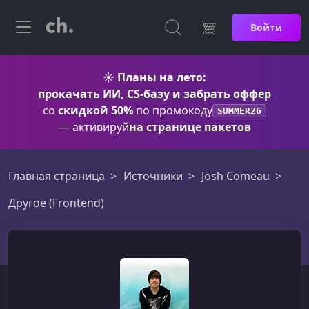
Войти
☀️
Планы на лето:
прокачать ИИ, CS-базу и забрать оффер
со
скидкой 50%
по промокоду
SUMMER26
— активируй
на странице пакетов
Главная страница
Источники
Josh Comeau
Другое (Frontend)