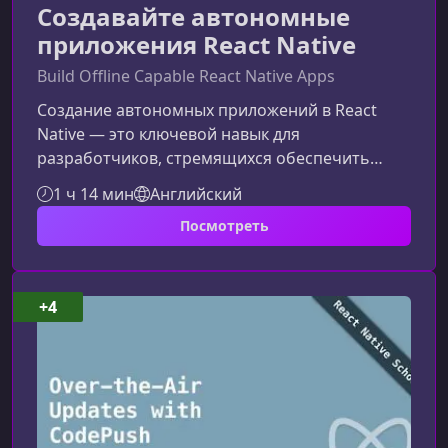
Создавайте автономные
приложения React Native
Build Offline Capable React Native Apps
Создание автономных приложений в React
Native — это ключевой навык для
разработчиков, стремящихся обеспечить
стабильную работу своих продуктов даже при
1 ч 14 мин
Английский
отсутствии интернета. В этом материале вы
Посмотреть
узнаете, как проектировать архитектуру,
которая не зависит от сетевого подключения,
и какие подходы обеспечивают лучший
пользовательский опыт в автономном
+4
режиме.Почему автономность — важная
часть мобильной разработкиСовременные
пользователи ожидают, чт