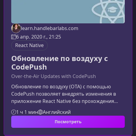
learn.handlebarlabs.com
6 апр. 2020 г., 21:25
React Native
Обновление по воздуху с
CodePush
Over-the-Air Updates with CodePush
Обновление по воздуху (OTA) с помощью
CodePush позволяет внедрять изменения в
приложение React Native без прохождения
длительной проверки в магазинах
1 ч 1 мин
Английский
приложений. Ниже вы найдете расширенный и
Посмотреть
улучшенный контент, который делает статью
более полной, структурированной и полезной