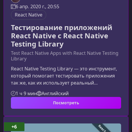
6 апр. 2020 г., 20:55
React Native
Тестирование приложений
React Native с React Native
Testing Library
Test React Native Apps with React Native Testing
Library
React Native Testing Library — это инструмент,
который помогает тестировать приложения
так же, как их использует реальный
пользователь. В этом курсе вы узнаете, как
1 ч 9 мин
Английский
писать надёжные, понятные и быстрые тесты,
Посмотреть
которые повышают качество вашего React
Native‑приложения.Что такое React Native
Testing Library и зачем она нужнаReact Native
Testing Library (RNTL) основана на принципе
+6