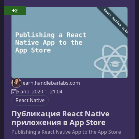
для читателя.Что такое OTA‑обновления и
почему это важноOTA‑обновления позволяют
+2
разработчикам отправлять исправления,
улучшения и новые функции напрямую в
приложение пол
learn.handlebarlabs.com
6 апр. 2020 г., 21:04
React Native
Публикация React Native
приложения в App Store
Publishing a React Native App to the App Store