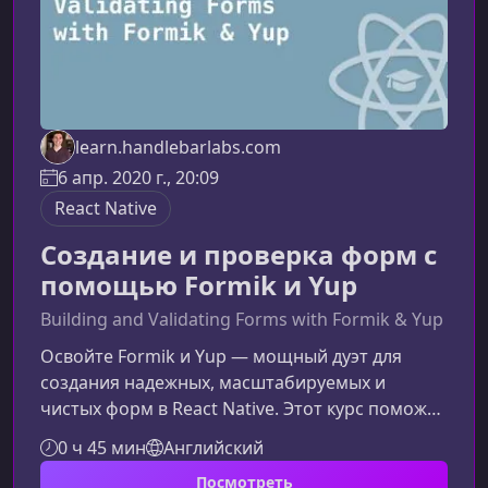
learn.handlebarlabs.com
6 апр. 2020 г., 20:09
React Native
Создание и проверка форм с
помощью Formik и Yup
Building and Validating Forms with Formik & Yup
Освойте Formik и Yup — мощный дуэт для
создания надежных, масштабируемых и
чистых форм в React Native. Этот курс поможет
вам уйти от хаотичного управления
0 ч 45 мин
Английский
состоянием и перейти к современной,
Посмотреть
предсказуемой архитектуре форм.Почему