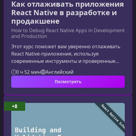
Как отлаживать приложения
React Native в разработке и
продакшене
How to Debug React Native Apps in Development
and Production
Этот курс поможет вам уверенно отлаживать
React Native‑приложения, используя
современные инструменты и проверенные
стратегии. Вы узнаете, как быстрее находить и
0 ч 52 мин
Английский
устранять ошибки, оптимизировать рабочий
Посмотреть
процесс и повышать стабильность
приложения на всех этапах
разработки.Почему отладка в React Native
может быть сложнойReact Native сочетает в
+8
себе JavaScript и нативные платформы,
поэтому разработчики сталкиваются с
особыми типами ошибок. Пониман