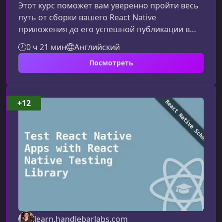
Этот курс поможет вам уверенно пройти весь
путь от сборки вашего React Native
приложения до его успешной публикации в
App Store. Вы узнаете, как настроить
0 ч 21 мин
Английский
сертификаты, профили, загрузить сборку,
Посмотреть
пройти проверку Apple и избежать типичных
ошибок.Что вы узнаете в этом курсеКурс
создан для разработчиков React Native,
которые хотят быстро и без стресса
+12
опубликовать своё приложение. Материал
адаптирован как для начинающих, так и для
практикующих моб
learn.handlebarlabs.com