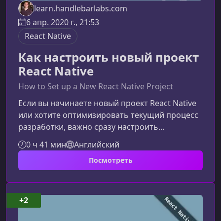
learn.handlebarlabs.com
6 апр. 2020 г., 21:53
React Native
Как настроить новый проект
React Native
How to Set up a New React Native Project
Если вы начинаете новый проект React Native
или хотите оптимизировать текущий процесс
разработки, важно сразу настроить
правильную структуру, инструменты и
0 ч 41 мин
Английский
рабочий процесс. Это экономит время,
Посмотреть
снижает количество ошибок и делает
разработку предсказуемой и
комфортной.Почему важно корректно
настроить новый проект React NativeReact
+2
Native предоставляет огромную гибкость: вы