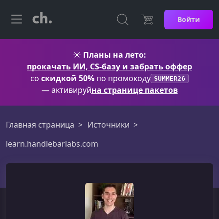
Войти
☀️
Планы на лето:
прокачать ИИ, CS-базу и забрать оффер
со
скидкой 50%
по промокоду
SUMMER26
— активируй
на странице пакетов
Главная страница
Источники
learn.handlebarlabs.com