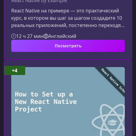
React Native by Example
React Native на примере — это практический
курс, в котором вы шаг за шагом создадите 10
реальных приложений, постепенно переходя
от базовых интерфейсов к сложным
12 ч 27 мин
Английский
архитектурным решениям. Курс идеально
Посмотреть
подходит тем, кто хочет быстро освоить React
Native на прикладных задачах и собрать
впечатляющий портфолио‑проектов.Что
представляет собой курсReact Native
+4
позволяет разрабатывать полноценные
мобильные приложения для iOS и Android,
используя JavaS