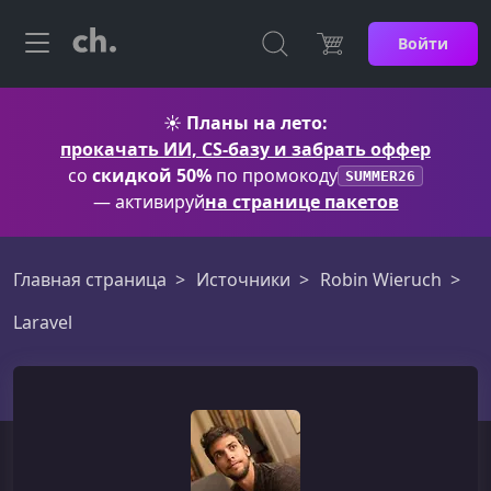
Войти
☀️
Планы на лето:
прокачать ИИ, CS-базу и забрать оффер
со
скидкой 50%
по промокоду
SUMMER26
— активируй
на странице пакетов
Главная страница
Источники
Robin Wieruch
Laravel