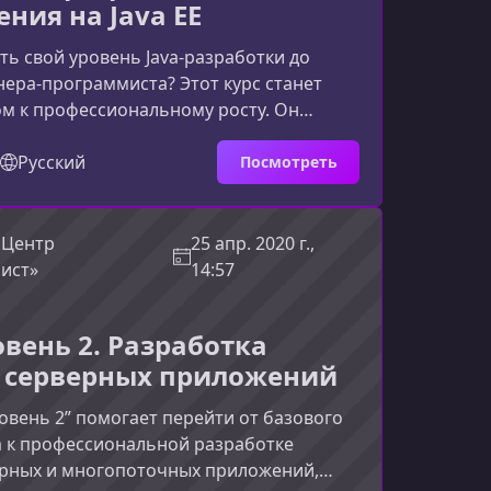
ния на Java EE
ть свой уровень Java-разработки до
ера-программиста? Этот курс станет
м к профессиональному росту. Он
н на практику, современные
и реальные серверные технологии Java
Русский
Посмотреть
востребованы в проектах среднего и
го уровня. Пройдя обучение, вы
ренно позиционировать себя как
 Центр
25 апр. 2020 г.,
аботчик уровня Middle.Для кого
ист»
14:57
 курсКурс подходит разработчикам, ко
овень 2. Разработка
- серверных приложений
Уровень 2” помогает перейти от базового
a к профессиональной разработке
ерных и многопоточных приложений,