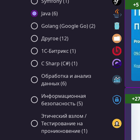
Symfony (1)
+5
Java (6)
Golang (Google Go) (2)
Другое (12)
1C-Битрикс (1)
C Sharp (C#) (1)
Обработка и анализ
данных (6)
Информационная
+2
безопасность (5)
Этический взлом /
Тестирование на
проникновение (1)