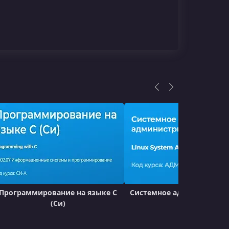
Программирование на языке C
Системное администриро
(Си)
Linux