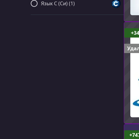
Язык C (Си) (1)
+3
Удал
+74