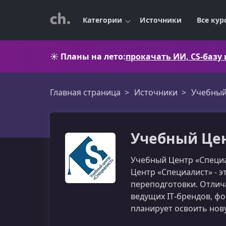
Категории
Источники
Все кур
☀️
Планы на лето:
прокачать ИИ, CS-базу
Главная страница
Источники
Учебный
Учебный Цен
Учебный Центр «Специал
Центр «Специалист» - 
переподготовки. Отли
ведущих IT‑брендов, фо
планирует освоить нов