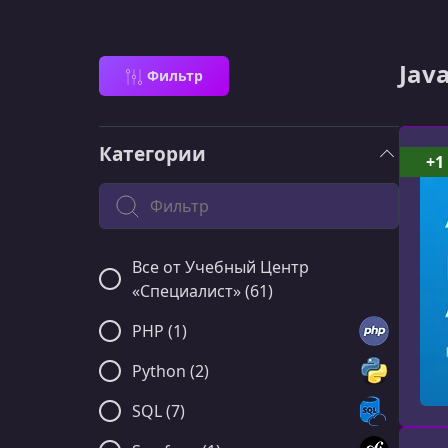
Jav
Фильтр
Категории
+1
Поиск по категории
Все от Учебный Центр
«Специалист» (61)
PHP (1)
Python (2)
SQL (7)