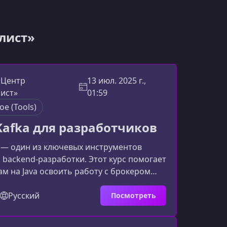
лист»
 Центр
13 июл. 2025 г.,
ист»
01:59
ое (Tools)
Kafka для разработчиков
 — один из ключевых инструментов
backend‑разработки. Этот курс помогает
м на Java освоить работу с брокером
научиться проектировать потоковые
фективно использовать Kafka в
Русский
Посмотреть
ектах.Что представляет собой Apache
м она нужна разработчикуApache Kafka —