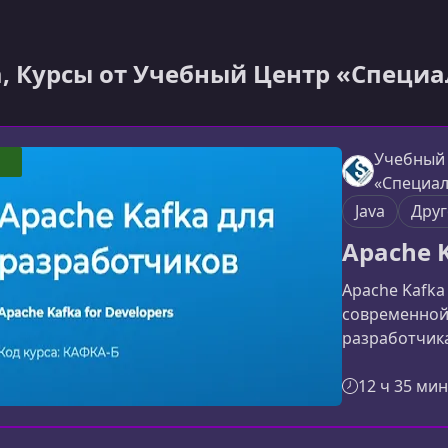
a, Курсы от Учебный Центр «Специа
Учебный
«Специал
Java
Друг
Apache 
Apache Kafka
современной 
разработчика
сообщений, 
системы и эф
12 ч 35 мин
реальных про
Kafka и заче