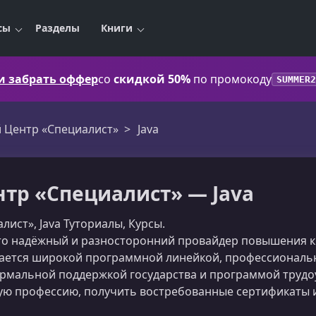
сы
Разделы
Книги
 и забрать оффер
со
скидкой 50%
по промокоду
SUMMER2
 Центр «Специалист»
Java
тр «Специалист» — Java
ист», Java Туториалы, Курсы.
это надёжный и разносторонний провайдер повышения 
чается широкой программной линейкой, профессиональ
рмальной поддержкой государства и программой трудоус
ую профессию, получить востребованные сертификаты 