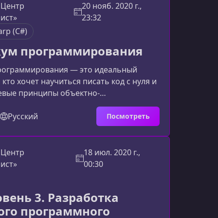
роизводительный распределенный
 Центр
20 нояб. 2020 г.,
щений, который применяется в
ист»
23:32
ой архитектуре, система
arp (C#)
кум программирования
рограммирования — это идеальный
, кто хочет научиться писать код с нуля и
евые принципы объектно-
нного программирования (ООП) на Java
омогает быстро освоить базовые
Русский
Посмотреть
 логику программ и первые шаги к
бственных приложений.Особенности
мма ориентирована на новичков и
 Центр
18 июл. 2020 г.,
льно раскрывает необходимые знания
ист»
00:30
его изучения Java и C#. Все темы с
овень 3. Разработка
ого программного