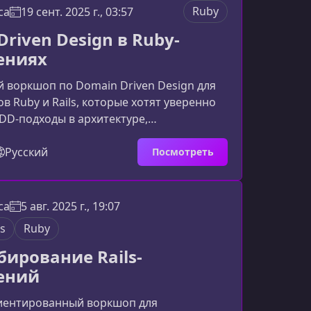
чему Event-Driven архитектура
Ruby
ca
19 сент. 2025 г., 03:57
р микросервисов стал возможен
riven Design в Ruby-
нтейнеризации, и теперь взаимодейс
ениях
 воркшоп по Domain Driven Design для
в Ruby и Rails, которые хотят уверенно
DD‑подходы в архитектуре,
нии и развитии сложных систем.О чем
Курс построен вокруг разработки
Русский
Посмотреть
о модуля OAuth — идеального примера
бласти, где важны правильные границы,
и и аккуратная архитектура. Вы шаг за
ca
5 авг. 2025 г., 19:07
ете, как применять паттерны DDD для
ls
Ruby
оддержки и масшт
ирование Rails-
ений
иентированный воркшоп для