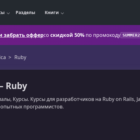
сы
Разделы
Книги
 и забрать оффер
со
скидкой 50%
по промокоду
SUMMER2
ica
Ruby
— Ruby
алы, Курсы. Курсы для разработчиков на Ruby on Rails, Ja
 опытных программистов.