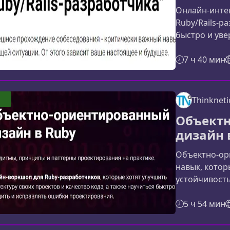
Онлайн‑интен
Ruby/Rails-р
быстро и уве
узнаете, что
вопросы зада
7 ч 40 мин
демонстриру
практический
интенсивИнт
Thinkneti
которые: гот
Объект
сталкиваются
дизайн 
Объектно-ор
навык, котор
устойчивость
материал пом
из принципо
5 ч 54 мин
проектирован
Ruby‑проекта