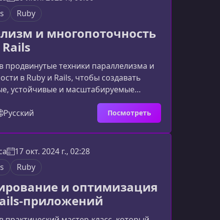
еский курсЗанятие создавалось для тех,
ls
Ruby
ботать ос
лизм и многопоточность
 Rails
в продвинутые техники параллелизма и
сти в Ruby и Rails, чтобы создавать
ые, устойчивые и масштабируемые
Этот воркшоп поможет вам понять, как
распределять вычислительные задачи и
Русский
Посмотреть
пичных ошибок конкурентного
вания.Чему вы научитесьЗавершив
ы сможете уверенно применять
ca
17 окт. 2024 г., 02:28
 вычисления в реальных проектах. В
ls
Ruby
ы освоите: Разбиение сложн
ирование и оптимизация
Rails-приложений
в практический мастер-класс, который