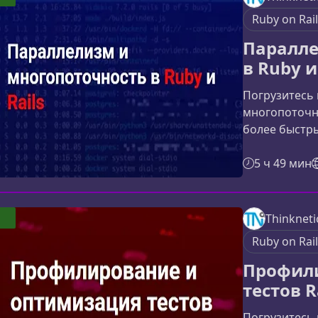
этот практич
Ruby on Rai
кто хочет ра
Паралле
в Ruby и
Погрузитесь 
многопоточно
более быстр
приложения. 
эффективно 
5 ч 49 мин
избегать ти
программиро
обучение, в
Thinkneti
параллельные
Ruby on Rai
частности, в
Профил
тестов 
Погрузитесь 