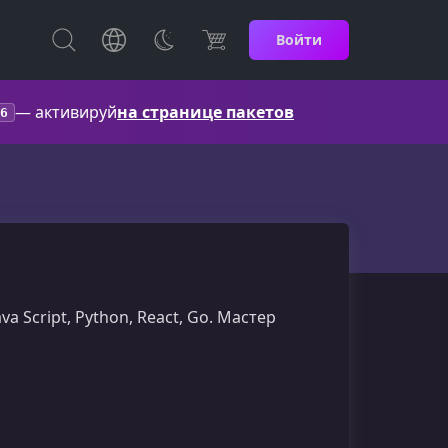
Войти
— активируй
на странице пакетов
6
va Script, Python, React, Go. Мастер