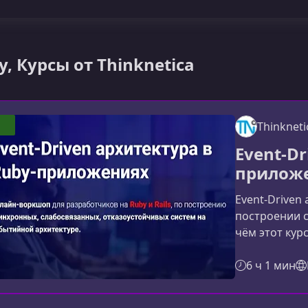
y, Курсы от Thinknetica
Thinkneti
Event-Dr
прилож
Event-Driven
построении 
чём этот кур
проблемы пр
показывает, 
6 ч 1 мин
сообщений — 
устойчивой 