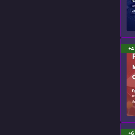
+4
+6