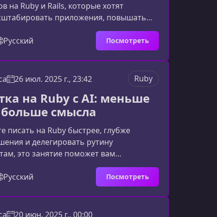
в на Ruby и Rails, которые хотят
сштабировать приложения, повышать
ьность и устранять узкие места. Вы
альные сценарии роста нагрузки,
Русский
Посмотреть
тимизировать ресурсы, устраивать
ь и выстраивать архитектуру, готовую к
ному масштабированию.Кому подходит
Ruby
ca
26 июл. 2025 г., 23:42
пВы получите максимум от обучения,
тка на Ruby с AI: меньше
тесь к работе с высоконагр
 больше смысла
те писать на Ruby быстрее, глубже
шения и делегировать рутину
там, это занятие поможет вам
скусственный интеллект в полноценного
разработке, а не в игрушку. Вы узнаете,
Русский
Посмотреть
овать AI в ежедневный процесс так,
ь усталость, увеличить продуктивность
довольствие от кода.Для кого подходит
ca
20 июн. 2025 г., 00:00