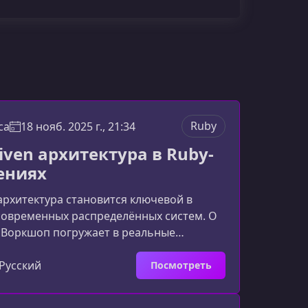
Ruby
ca
18 нояб. 2025 г., 21:34
iven архитектура в Ruby-
ениях
 архитектура становится ключевой в
современных распределённых систем. О
сВоркшоп погружает в реальные
оектирования событийных систем и
как использовать современные брокеры
Русский
Посмотреть
такие как Kafka и RabbitMQ — для
и предсказуемой коммуникации между