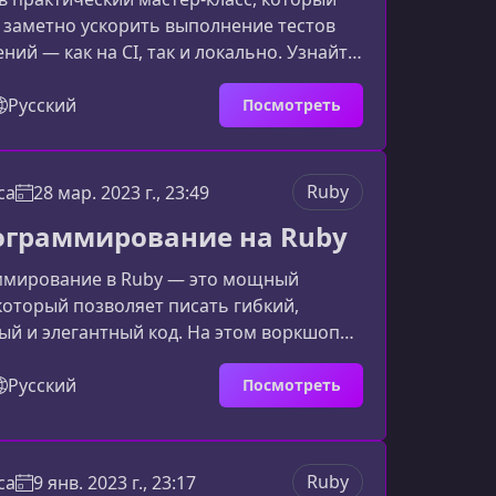
 заметно ускорить выполнение тестов
ний — как на CI, так и локально. Узнайте,
ть время обратной связи при
повысить стабильность тестовой среды и
Русский
Посмотреть
аты на инфраструктуру.О чём этот
Курс создан для инженеров, которые
ть реальные результаты без
Ruby
ca
28 мар. 2023 г., 23:49
ия тестов и радикальных архитектурных
граммирование на Ruby
Мы разберём под
мирование в Ruby — это мощный
который позволяет писать гибкий,
й и элегантный код. На этом воркшопе
лючевые техники и поймёте, где их
енять, а где лучше выбрать более
Русский
Посмотреть
ения. Ниже — расширенное описание и
труктура контента, которая поможет
 быстро понять ценность курса и его
Ruby
ca
9 янв. 2023 г., 23:17
 пользу.Что вы получите на