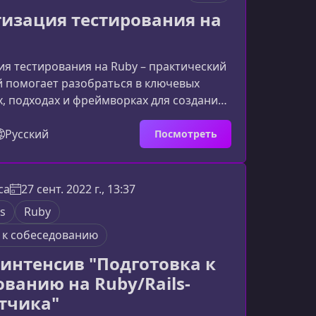
чение ориентировано на практи
изация тестирования на
я тестирования на Ruby – практический
й помогает разобраться в ключевых
, подходах и фреймворках для создания
отестов. Материал подаётся
ьно и понятно даже для тех, кто только
Русский
Посмотреть
ь в тестировании на Ruby.Что вы изучите
 охватывает полный цикл автоматизации
: от написания простейших юнит-тестов
ca
27 сент. 2022 г., 13:37
 CI/CD и интеграции автотестов в
ls
Ruby
зра
 к собеседованию
интенсив "Подготовка к
ованию на Ruby/Rails-
тчика"