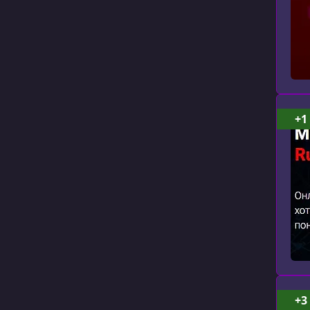
+1
+3