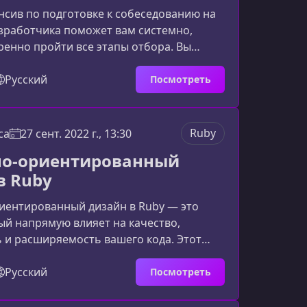
сив по подготовке к собеседованию на
азработчика поможет вам системно,
ренно пройти все этапы отбора. Вы
 именно проверяют работодатели, какие
ют и как давать такие ответы, которые
Русский
Посмотреть
ют глубокое понимание технологий и
 опыт.Для кого предназначен
енсив будет полезен разработчикам,
Ruby
ca
27 сент. 2022 г., 13:30
овятся к поиску новой работы;
но-ориентированный
 с трудностями
в Ruby
иентированный дизайн в Ruby — это
ый напрямую влияет на качество,
 и расширяемость вашего кода. Этот
ожет вам понять, как извлечь максимум
в ООП, SOLID и ключевых паттернов
Русский
Посмотреть
ия, применяя их в реальных
х.Зачем изучать объектно-