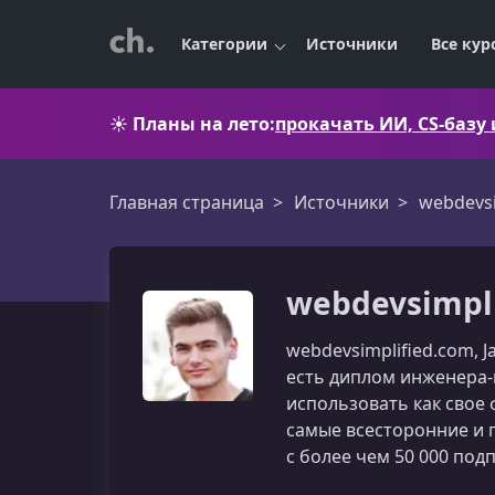
Категории
Источники
Все кур
☀️
Планы на лето:
прокачать ИИ, CS-базу
Главная страница
Источники
webdevsi
webdevsimpli
webdevsimplified.com, J
есть диплом инженера-
использовать как свое
самые всесторонние и п
с более чем 50 000 под