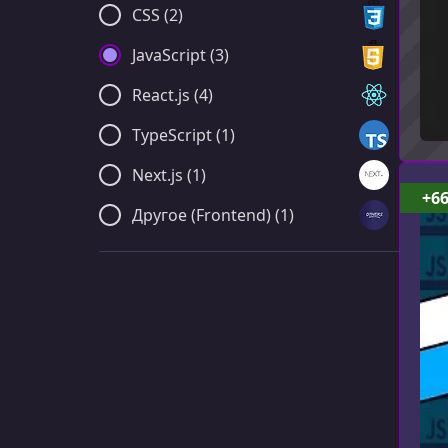
CSS (2)
JavaScript (3)
React.js (4)
TypeScript (1)
Next.js (1)
+6
Другое (Frontend) (1)