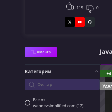
115
0
X (Twitter)
YouTube
GitHub
Jav
Фильтр
Категории
+4
Поиск по категории
Удал
Все от
webdevsimplified.com (12)