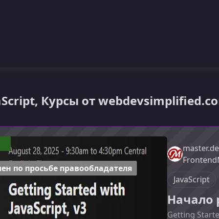
aScript, Курсы от webdevsimplified.c
master.de
Frontend
ен по просьбе правообладателя
JavaScript
Начало р
Getting Starte