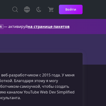
Войти
— активируй
на странице пакетов
6
ь веб-разработчиком с 2015 года. У меня
откой. Благодаря этому я могу
аботчиком-самоучкой, чтобы создать
яю каналом YouTube Web Dev Simplified
нсультанта.