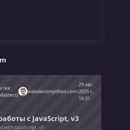
om
29 авг.
v (ex
webdevsimplified.com
2025 г.,
Masters)
16:31
аботы с JavaScript, v3
d with JavaScript, v3