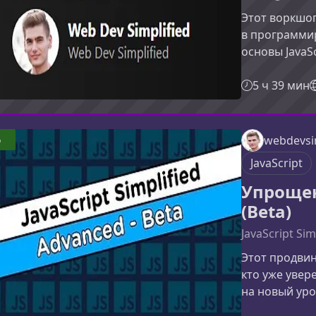
Этот воркшоп
в программи
основы JavaS
и научиться 
веб-приложе
5 ч 39 мин
фокусируется
разборе самы
применении з
6
webdevsi
только изуча
JavaScript
разработчик
Упрощен
(Beta)
JavaScript Sim
Этот продвину
кто уже увер
на новый уро
инструменты,