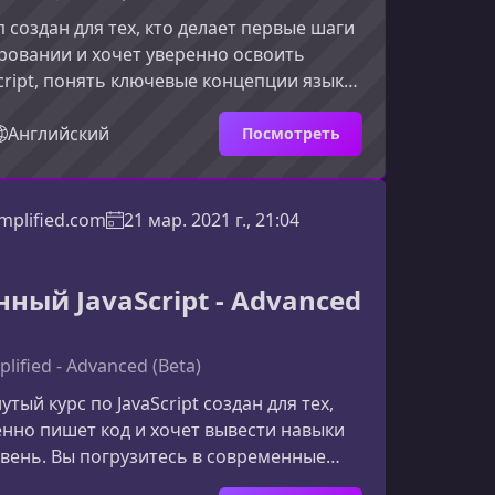
 создан для тех, кто делает первые шаги
ровании и хочет уверенно освоить
cript, понять ключевые концепции языка
создавать свои первые интерактивные
ния.О чём этот воркшопКурс
Английский
Посмотреть
 на практическом понимании JavaScript,
х сложных тем для новичков и
наний в реальных задачах. Вы будете не
mplified.com
21 мар. 2021 г., 21:04
ть синтаксис, но и учиться мыслить как
.Ключев
ный JavaScript - Advanced
plified - Advanced (Beta)
тый курс по JavaScript создан для тех,
енно пишет код и хочет вывести навыки
вень. Вы погрузитесь в современные
 подходы и концепции, которые