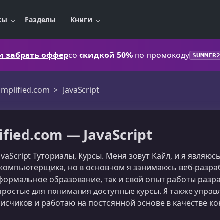
сы
Разделы
Книги
 и забрать оффер
со
скидкой 50%
по промокоду
SUMMER2
mplified.com
JavaScript
fied.com — JavaScript
avaScript Туториалы, Курсы. Меня зовут Кайл, и я являюс
компьютерщика, но в основном я занимаюсь веб-разраб
 формальное образование, так и свой опыт работы разр
ростые для понимания доступные курсы. Я также управл
писчиков и работаю на постоянной основе в качестве ко