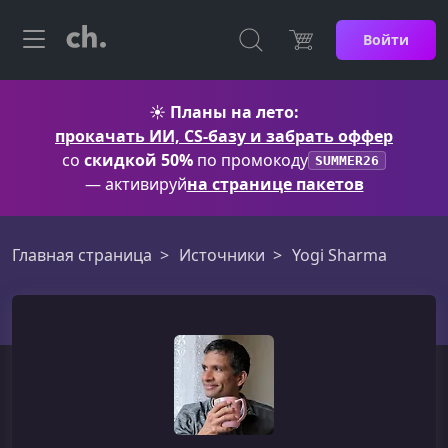
Войти
☀️
Планы на лето:
прокачать ИИ, CS-базу и забрать оффер
со
скидкой 50%
по промокоду
SUMMER26
— активируй
на странице пакетов
Главная страница
Источники
Yogi Sharma