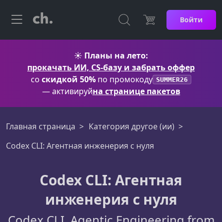
Войти
☀️
Планы на лето:
прокачать ИИ, CS-базу и забрать оффер
со
скидкой 50%
по промокоду
SUMMER26
— активируй
на странице пакетов
Главная страница
Категория другое (ии)
Codex CLI: Агентная инженерия с нуля
Codex CLI: Агентная
инженерия с нуля
Codex CLI. Agentic Engineering from