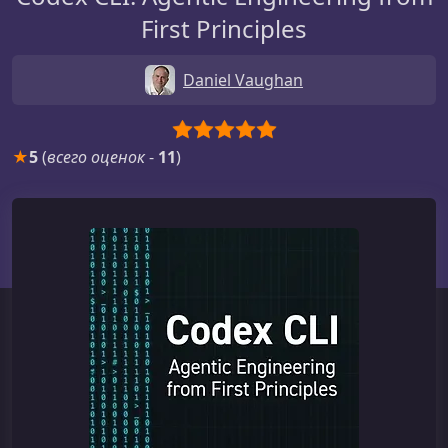
First Principles
Daniel Vaughan
★
5
(
всего оценок
-
11
)