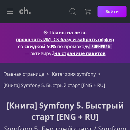
Войти
☀️
Планы на лето:
прокачать ИИ, CS-базу и забрать оффер
со
скидкой 50%
по промокоду
SUMMER26
— активируй
на странице пакетов
Главная страница
Категория symfony
[Книга] Symfony 5. Быстрый старт [ENG + RU]
[Книга] Symfony 5. Быстрый
старт [ENG + RU]
Symfony 5. Быстрый старт / Symfony