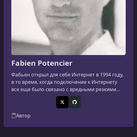
Fabien Potencier
Фабьен открыл для себя Интернет в 1994 году,
в то время, когда подключение к Интернету
все еще было связано с вредными резкими
звуками модема. Будучи страстным
разработчиком, он постоянно искал лучшие
X (Twitter)
GitHub
способы создания сайтов. Фабьен основал
Автор
проект Symfony в 2004 году для достижения
этой цели.