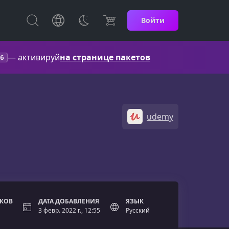
Войти
— активируй
на странице пакетов
6
udemy
ОКОВ
ДАТА ДОБАВЛЕНИЯ
ЯЗЫК
3 февр. 2022 г., 12:55
Русский