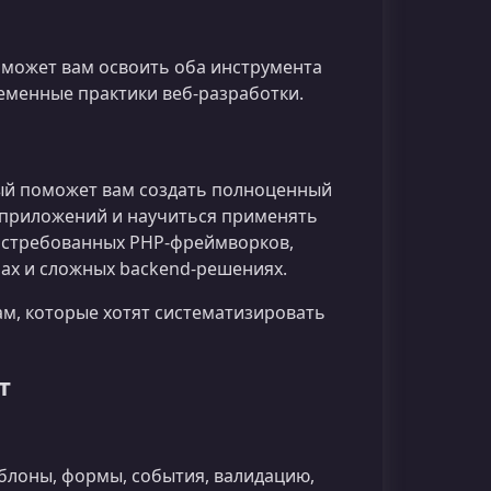
оможет вам освоить оба инструмента
еменные практики веб‑разработки.
рый поможет вам создать полноценный
‑приложений и научиться применять
востребованных PHP‑фреймворков,
мах и сложных backend‑решениях.
ам, которые хотят систематизировать
т
аблоны, формы, события, валидацию,