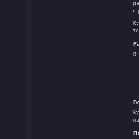
ра
ст
Ку
те
Р
В 
Г
Ку
на
П