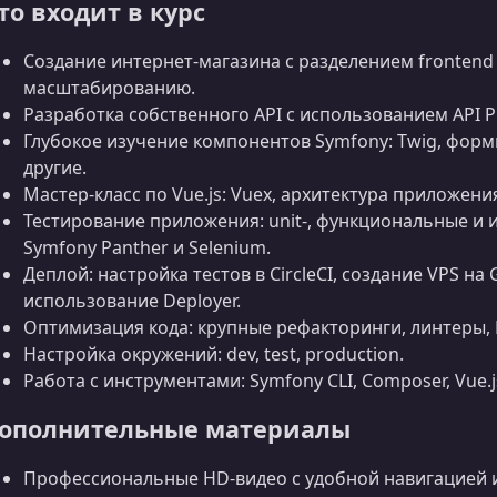
то входит в курс
Создание интернет‑магазина с разделением frontend 
масштабированию.
Разработка собственного API с использованием API P
Глубокое изучение компонентов Symfony: Twig, формы
другие.
Мастер‑класс по Vue.js: Vuex, архитектура приложения,
Тестирование приложения: unit‑, функциональные и 
Symfony Panther и Selenium.
Деплой: настройка тестов в CircleCI, создание VPS на
использование Deployer.
Оптимизация кода: крупные рефакторинги, линтеры, M
Настройка окружений: dev, test, production.
Работа с инструментами: Symfony CLI, Composer, Vue.j
ополнительные материалы
Профессиональные HD‑видео с удобной навигацией и