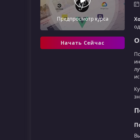
Предпросмотр курса
Хо
од
О
Начать Сейчас
По
ин
лу
ис
Ку
зн
П
П
Вы