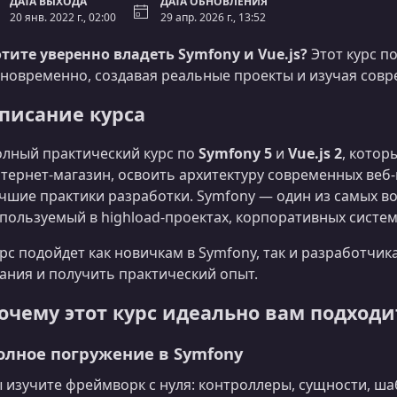
ДАТА ВЫХОДА
ДАТА ОБНОВЛЕНИЯ
20 янв. 2022 г., 02:00
29 апр. 2026 г., 13:52
тите уверенно владеть Symfony и Vue.js?
Этот курс п
новременно, создавая реальные проекты и изучая совр
писание курса
лный практический курс по
Symfony 5
и
Vue.js 2
, кото
тернет‑магазин, освоить архитектуру современных веб
чшие практики разработки. Symfony — один из самых 
пользуемый в highload‑проектах, корпоративных систе
рс подойдет как новичкам в Symfony, так и разработчик
ания и получить практический опыт.
очему этот курс идеально вам подходи
олное погружение в Symfony
 изучите фреймворк с нуля: контроллеры, сущности, ш