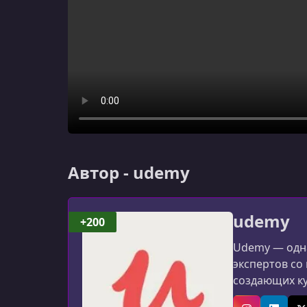
Автор - udemy
udemy
+200
Udemy — одна
экспертов со
создающих к
программиров