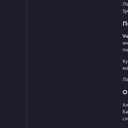
По
Sy
П
Vu
ин
по
Ку
ма
По
О
Ал
ба
сл