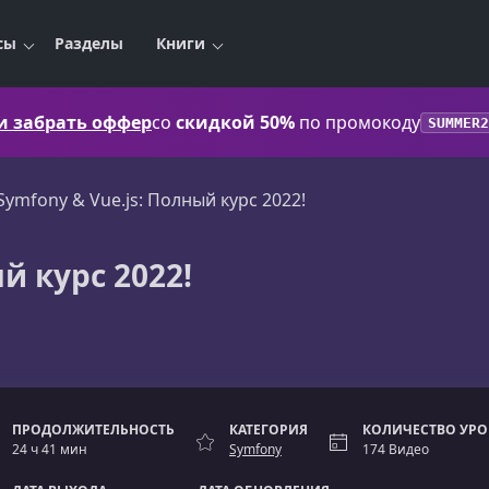
сы
Разделы
Книги
 и забрать оффер
со
скидкой 50%
по промокоду
SUMMER2
Symfony & Vue.js: Полный курс 2022!
й курс 2022!
ПРОДОЛЖИТЕЛЬНОСТЬ
КАТЕГОРИЯ
КОЛИЧЕСТВО УР
24 ч 41 мин
Symfony
174 Видео