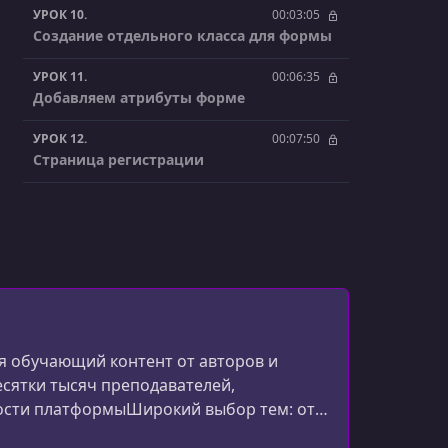
УРОК 10.
00:03:05
Создание отдельного класса для формы
УРОК 11.
00:06:35
Добавляем атрибуты форме
УРОК 12.
00:07:50
Страница регистрации
УРОК 13.
00:05:33
Mailtrap. Отлавливаем письма
УРОК 14.
00:08:24
Форма регистрации
УРОК 15.
00:09:47
Страница авторизации
 обучающий контент от авторов и
есятки тысяч преподавателей,
УРОК 16.
00:02:47
ости платформыШирокий выбор тем: от
Функция "Запомнить меня"
эффективности.Глобальное сообщество