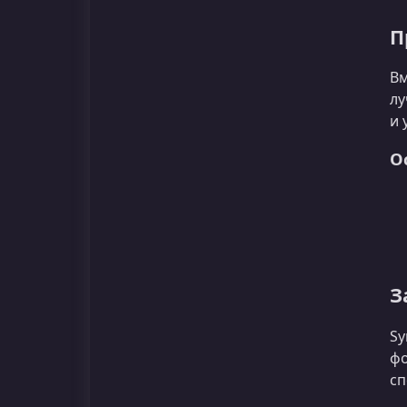
П
Вм
лу
и 
О
З
Sy
фо
сп