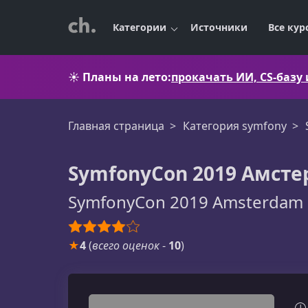
Категории
Источники
Все кур
☀️
Планы на лето:
прокачать ИИ, CS-базу
Главная страница
Категория symfony
SymfonyCon 2019 Амсте
SymfonyCon 2019 Amsterdam 
★
4
(
всего оценок
-
10
)