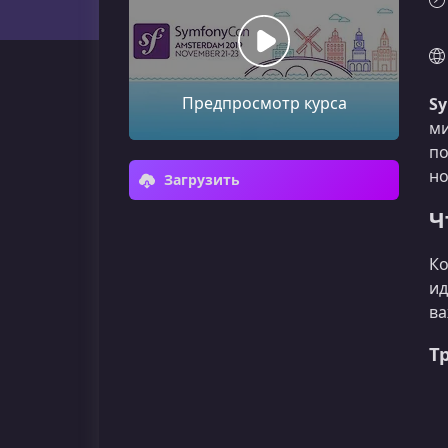
Предпросмотр курса
Sy
ми
по
но
Загрузить
Ч
Ко
ид
ва
Т