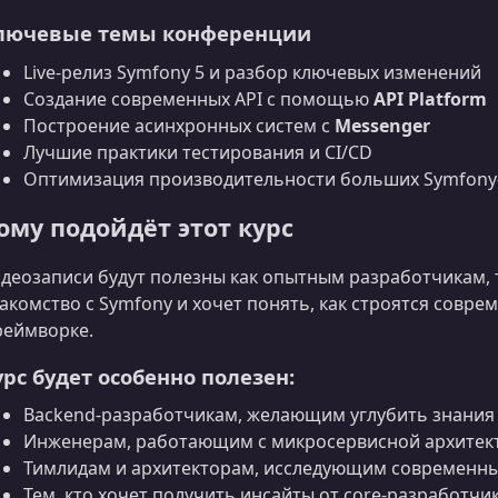
лючевые темы конференции
Live-релиз Symfony 5 и разбор ключевых изменений
Создание современных API с помощью
API Platform
Построение асинхронных систем с
Messenger
Лучшие практики тестирования и CI/CD
Оптимизация производительности больших Symfony
ому подойдёт этот курс
деозаписи будут полезны как опытным разработчикам, т
акомство с Symfony и хочет понять, как строятся совр
еймворке.
урс будет особенно полезен:
Backend‑разработчикам, желающим углубить знания
Инженерам, работающим с микросервисной архитек
Тимлидам и архитекторам, исследующим современны
Тем, кто хочет получить инсайты от core‑разработчи