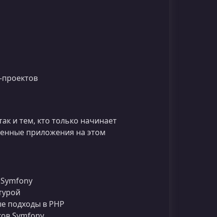
‑проектов
ак и тем, кто только начинает
еменные приложения на этом
 Symfony
турой
е подходы в PHP
ков Symfony