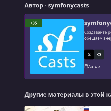
Автор - symfonycasts
symfony
+35
Создавайте р
обещаем энер
X (Twitter)
GitHub
Автор
Другие материалы в этой 