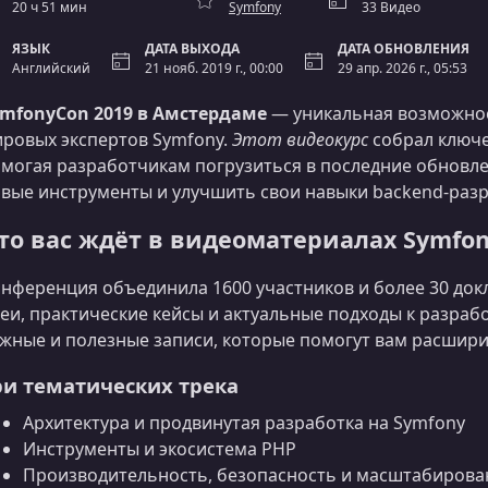
20 ч 51 мин
Symfony
33 Видео
ЯЗЫК
ДАТА ВЫХОДА
ДАТА ОБНОВЛЕНИЯ
Английский
21 нояб. 2019 г., 00:00
29 апр. 2026 г., 05:53
mfonyCon 2019 в Амстердаме
— уникальная возможнос
ровых экспертов Symfony.
Этот видеокурс
собрал ключе
могая разработчикам погрузиться в последние обновле
вые инструменты и улучшить свои навыки backend‑разр
то вас ждёт в видеоматериалах Symfon
нференция объединила 1600 участников и более 30 док
еи, практические кейсы и актуальные подходы к разрабо
жные и полезные записи, которые помогут вам расшири
ри тематических трека
Архитектура и продвинутая разработка на Symfony
Инструменты и экосистема PHP
Производительность, безопасность и масштабирова