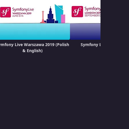
УРОК 16.
00:43:23
How fitness helps you become a better
developer (Magnus Nordlander)
УРОК 17.
00:42:37
PHPUnit Best Practices (Sebastian
Bergmann)
ymfony Live Warszawa 2019 (Polish
Symfony Live London 2
& English)
УРОК 18.
00:38:25
Using API Platform to build ticketing
system (Antonio Peric-Mazar)
УРОК 19.
00:38:15
Make the Most out of Twig (Andrii
Yatsenko)
УРОК 20.
00:36:36
Mental Health in the Workplace (Stefan
Koopmanschap)
УРОК 21.
00:42:17
Importing bad data - Outputting good data