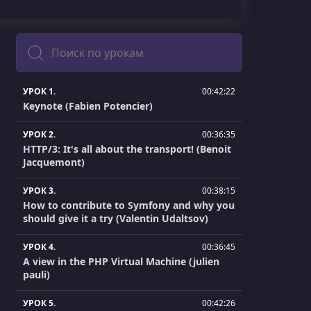
Поиск
УРОК 1.
00:42:22
Keynote (Fabien Potencier)
УРОК 2.
00:36:35
HTTP/3: It's all about the transport! (Benoit
Jacquemont)
УРОК 3.
00:38:15
How to contribute to Symfony and why you
should give it a try (Valentin Udaltsov)
УРОК 4.
00:36:45
A view in the PHP Virtual Machine (julien
pauli)
УРОК 5.
00:42:26