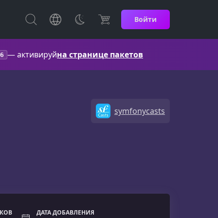
Войти
— активируй
на странице пакетов
6
symfonycasts
ОКОВ
ДАТА ДОБАВЛЕНИЯ