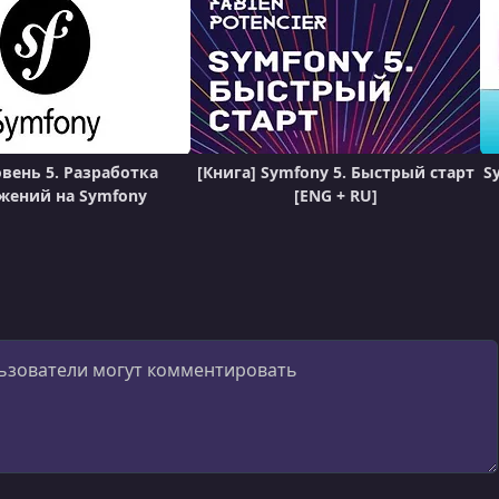
овень 5. Разработка
[Книга] Symfony 5. Быстрый старт
S
жений на Symfony
[ENG + RU]