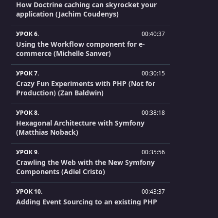
How Doctrine caching can skyrocket your
application (Jachim Coudenys)
УРОК 6.
00:40:37
Using the Workflow component for e-
commerce (Michelle Sanver)
УРОК 7.
00:30:15
Crazy Fun Experiments with PHP (Not for
Production) (Zan Baldwin)
УРОК 8.
00:38:18
Hexagonal Architecture with Symfony
(Matthias Noback)
УРОК 9.
00:35:56
Crawling the Web with the New Symfony
Components (Adiel Cristo)
УРОК 10.
00:43:37
Adding Event Sourcing to an existing PHP
project (for the right reasons) (Alessandro