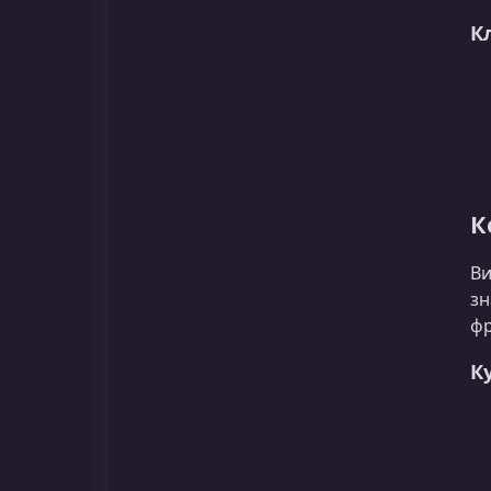
К
К
Ви
зн
фр
К