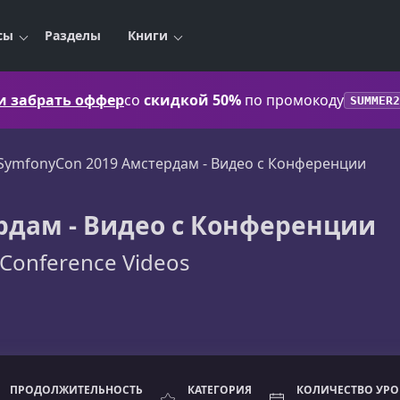
сы
Разделы
Книги
 и забрать оффер
со
скидкой 50%
по промокоду
SUMMER2
SymfonyCon 2019 Амстердам - Видео c Конференции
рдам - Видео c Конференции
Conference Videos
ПРОДОЛЖИТЕЛЬНОСТЬ
КАТЕГОРИЯ
КОЛИЧЕСТВО УР