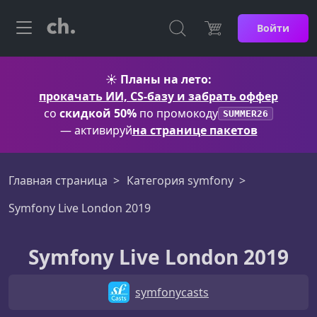
Войти
☀️
Планы на лето:
прокачать ИИ, CS-базу и забрать оффер
со
скидкой 50%
по промокоду
SUMMER26
— активируй
на странице пакетов
Главная страница
Категория symfony
Symfony Live London 2019
Symfony Live London 2019
symfonycasts