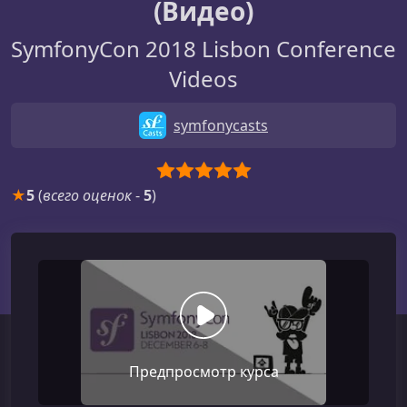
(Видео)
SymfonyCon 2018 Lisbon Conference
Videos
symfonycasts
★
5
(
всего оценок
-
5
)
Предпросмотр курса