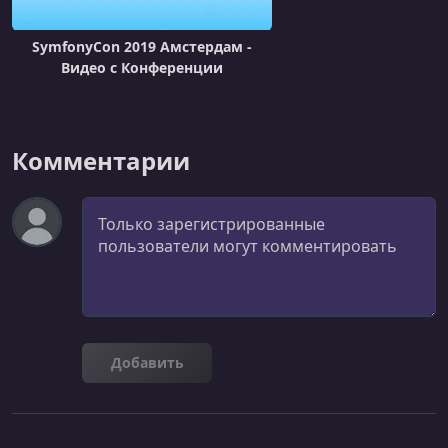
Symfony 4 Internals
SymfonyCon 2019 Амстердам -
УРОК 22.
00:37:38
Видео c Конференции
What’s a Typical Symfony 4.2 Application Like?
УРОК 23.
00:34:26
Modern Application Built from Scratch: API Platform FTW
Комментарии
УРОК 24.
00:41:44
Integrate (Vue)JS Components in a Symfony App, add E2E
Комментарий
Tests with Panther
УРОК 25.
00:42:50
Profiling your Symfony Application
УРОК 26.
00:22:17
A Year of Symfony
Добавить