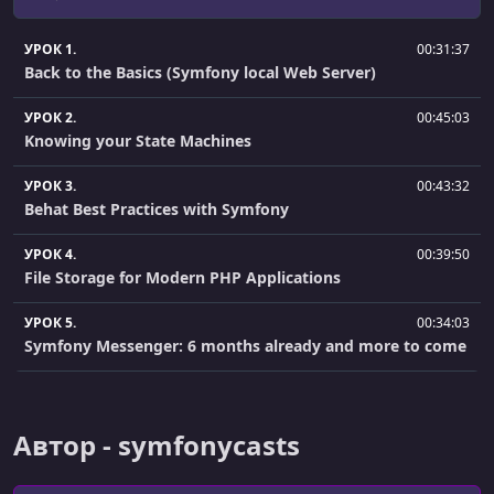
УРОК 1.
00:31:37
Back to the Basics (Symfony local Web Server)
УРОК 2.
00:45:03
Knowing your State Machines
УРОК 3.
00:43:32
Behat Best Practices with Symfony
УРОК 4.
00:39:50
File Storage for Modern PHP Applications
УРОК 5.
00:34:03
Symfony Messenger: 6 months already and more to come
УРОК 6.
00:44:27
Going crazy with Varnish: Caching pages of logged in
users
Автор - symfonycasts
УРОК 7.
00:34:14