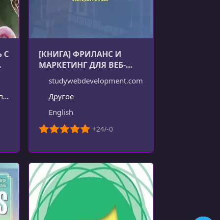
 С
[КНИГА] ФРИЛАНС И
МАРКЕТИНГ ДЛЯ ВЕБ-
РАЗРАБОТЧИКОВ И ВЕБ-
studywebdevelopment.com
ДИЗАЙНЕРОВ
ь
Другое
English