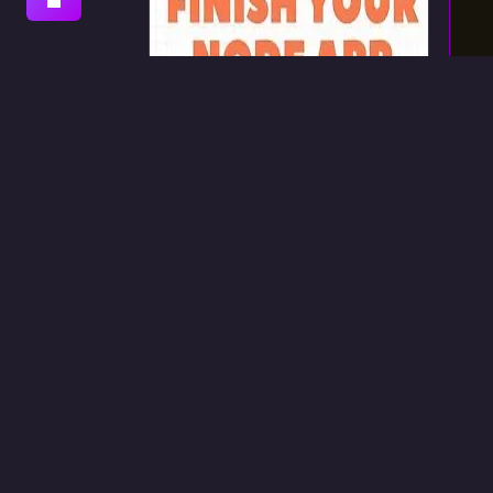
[КНИГА] ЗАВЕРШИТЕ
[К
СВОЕ ПРИЛОЖЕНИЕ
NODE
bytearcher.com
Node.js
English