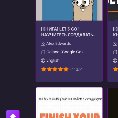
[КНИГА] LET'S GO!
[К
НАУЧИТЕСЬ СОЗДАВАТЬ
К
ПРОФЕССИОНАЛЬНЫЕ
Р
Alex Edwards
ВЕБ-ПРИЛОЖЕНИЯ С
Golang (Google Go)
GOLANG
English