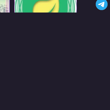
[КНИГА] РЕАКТИВНЫЙ
SPRING
leanpub
Spring
English