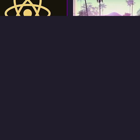
НИГА] ДОРОГА К REACT
[КНИГА] АЛГОРИТМЫ
JAVASCRIPT:
РУКОВОДСТВО ВЕБ-
roadtoreact
newline (ex fullstack.io)
РАЗРАБОТЧИКА
React.js
JavaScript
English
English