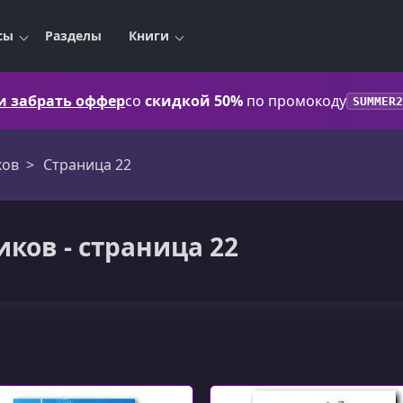
сы
Разделы
Книги
 и забрать оффер
со
скидкой 50%
по промокоду
SUMMER2
ков
Страница 22
ков - страница 22