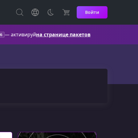
Войти
— активируй
на странице пакетов
6