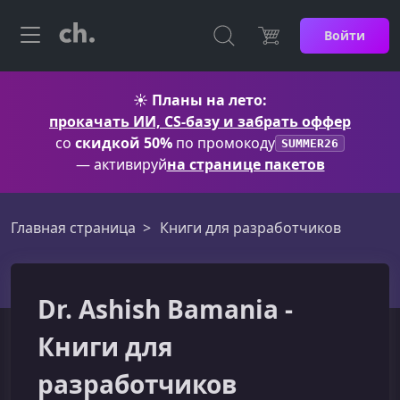
Войти
☀️
Планы на лето:
прокачать ИИ, CS-базу и забрать оффер
со
скидкой 50%
по промокоду
SUMMER26
— активируй
на странице пакетов
Главная страница
Книги для разработчиков
Dr. Ashish Bamania -
Книги для
разработчиков