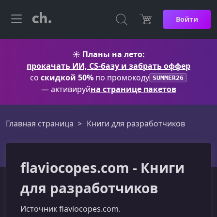
Войти
☀️
Планы на лето:
прокачать ИИ, CS-базу и забрать оффер
со
скидкой 50%
по промокоду
SUMMER26
— активируй
на странице пакетов
Главная страница
Книги для разработчиков
flaviocopes.com - Книги
для разработчиков
Источник flaviocopes.com.