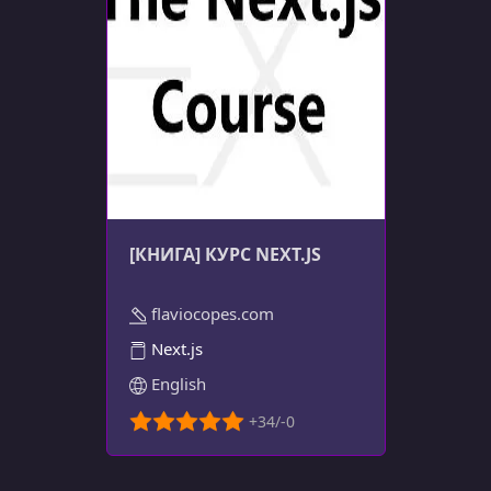
[КНИГА] КУРС NEXT.JS
flaviocopes.com
Next.js
English