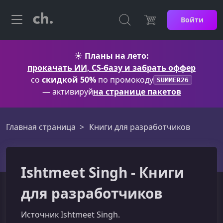
Войти
☀️
Планы на лето:
прокачать ИИ, CS-базу и забрать оффер
со
скидкой 50%
по промокоду
SUMMER26
— активируй
на странице пакетов
Главная страница
Книги для разработчиков
Ishtmeet Singh - Книги
для разработчиков
Источник Ishtmeet Singh.