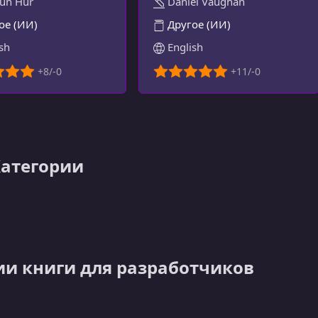
un Hur
Daniel Vaughan
ое (ИИ)
Другое (ИИ)
sh
English
Категории
ии книги для разработчиков