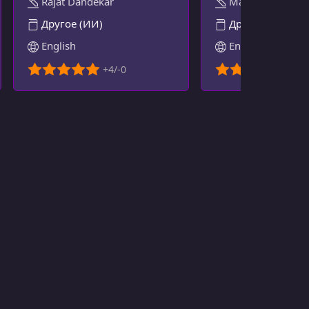
Rajat Dandekar
Martin Kleppma
Другое (ИИ)
Другое
English
English