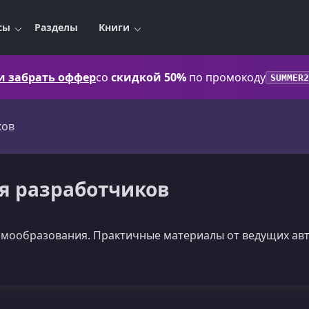
сы
Разделы
Книги
 и забрать оффер
со
скидкой 50%
по промокоду
SUMMER2
ков
для разработчиков
амообразования. Практичные материалы от ведущих авт