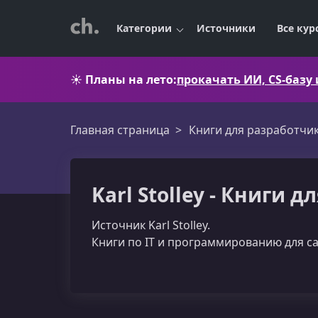
Категории
Источники
Все кур
☀️
Планы на лето:
прокачать ИИ, CS-базу
Главная страница
Книги для разработчи
Karl Stolley - Книги 
Источник Karl Stolley.
Книги по IT и программированию для с