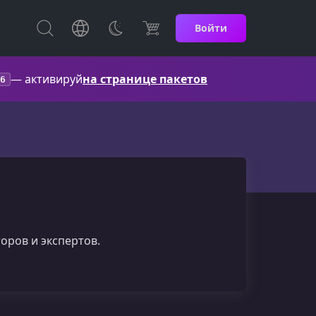
Войти
— активируй
на странице пакетов
6
оров и экспертов.