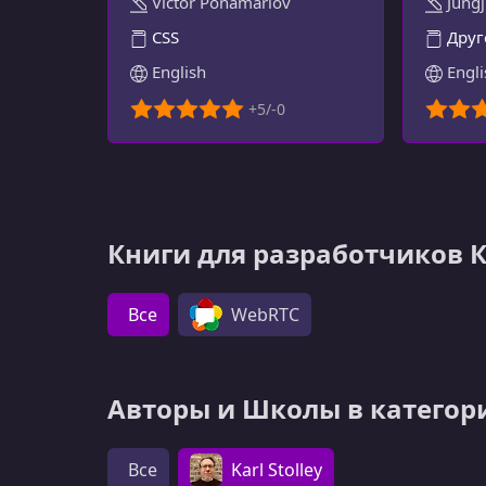
Victor Ponamariov
Jungj
ОПЫТ
CSS
Друг
English
Engli
Книги для разработчиков 
Все
WebRTC
Авторы и Школы в категор
Все
Karl Stolley