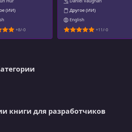
un Hur
Daniel Vaughan
ое (ИИ)
Другое (ИИ)
sh
English
Категории
ии книги для разработчиков