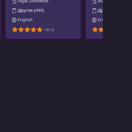
Rajat Dandekar
Martin Kleppma
Другое (ИИ)
Другое
English
English