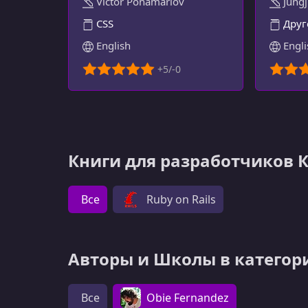
Victor Ponamariov
Jungj
ОПЫТ
CSS
Друг
English
Engli
Книги для разработчиков 
Все
Ruby on Rails
Авторы и Школы в категор
Все
Obie Fernandez