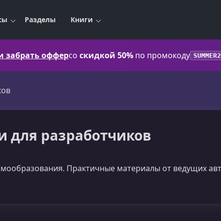
сы
Разделы
Книги
 и забрать оффер
со
скидкой 50%
по промокоду
SUMMER2
ков
ги для разработчиков
амообразования. Практичные материалы от ведущих авт