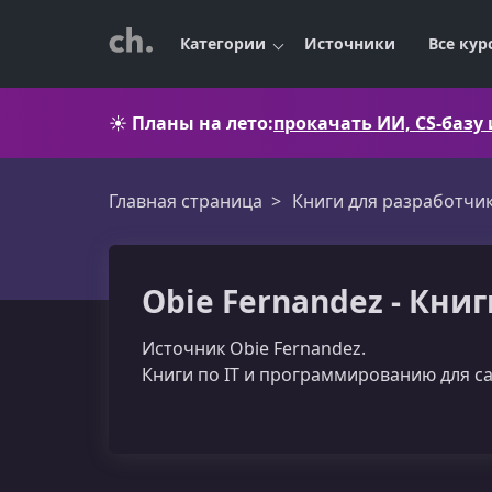
Категории
Источники
Все кур
☀️
Планы на лето:
прокачать ИИ, CS-базу
Главная страница
Книги для разработчи
Obie Fernandez - Кни
Источник Obie Fernandez.
Книги по IT и программированию для с