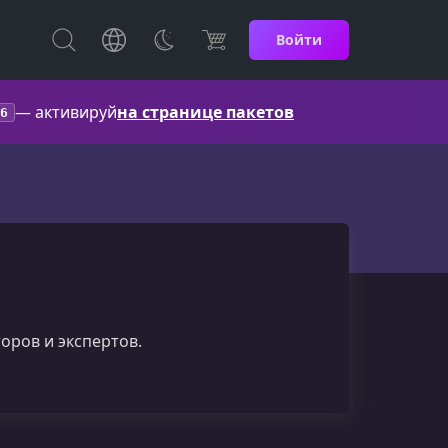
Войти
— активируй
на странице пакетов
6
оров и экспертов.