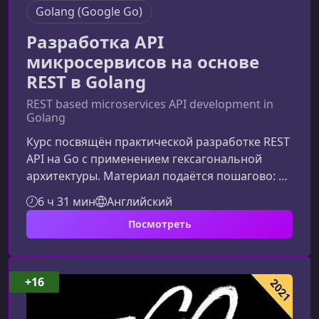
Golang (Google Go)
Разработка API
микросервисов на основе
REST в Golang
REST based microservices API development in
Golang
Курс посвящён практической разработке REST
API на Go с применением гексагональной
архитектуры. Материал подаётся пошагово: от
нулевой структуры проекта до полноценного
6 ч 31 мин
Английский
микросервиса с чистой архитектурой,
Посмотреть
инверсией зависимостей и корректным
разграничением слоёв.Что вы изучите в ходе
обученияКурс помогает выстроить
профессиональный подход к созданию
+16
микросервисов, адаптируемых под высокие
нагрузки и реальную