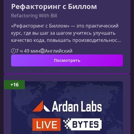
Рефакторинг с Биллом
Refactoring With Bill
«Рефакторинг с Биллом» — это практический
курс, где вы шаг за шагом учитесь улучшать
качество кода, повышать производительность
и эффективно работать с реальными
7 ч 49 мин
Английский
сервисами, такими как Go Violin, Twitter API и
Посмотреть
Dgraph. Этот материал поможет понять, чего
ожидать от курса и какие навыки вы
получите.О чём курс «Рефакторинг с
Биллом»Курс объединяет несколько
+16
практических направлений разработки:
оптимизацию кода на Go, работу с API и
взаимодействие с