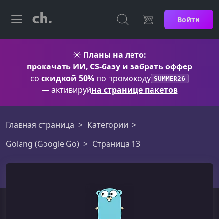
Войти
☀️
Планы на лето:
прокачать ИИ, CS-базу и забрать оффер
со
скидкой 50%
по промокоду
SUMMER26
— активируй
на странице пакетов
Главная страница
Категории
Golang (Google Go)
Страница 13