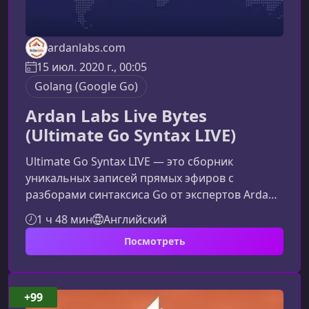
ardanlabs.com
15 июл. 2020 г., 00:05
Golang (Google Go)
Ardan Labs Live Bytes
(Ultimate Go Syntax LIVE)
Ultimate Go Syntax LIVE — это сборник
уникальных записей прямых эфиров с
разборами синтаксиса Go от экспертов Ardan
Labs. Курс представляет собой
1 ч 48 мин
Английский
концентрированную практику, состоящую из
Посмотреть
объяснений ключевых конструкций языка,
демонстраций в режиме реального времени и
ответов на вопросы участников.О чем этот
курсДанный материал включает полные
+99