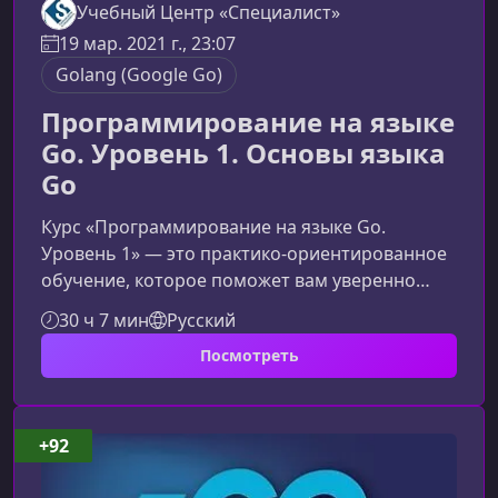
Учебный Центр «Специалист»
19 мар. 2021 г., 23:07
Golang (Google Go)
Программирование на языке
Go. Уровень 1. Основы языка
Go
Курс «Программирование на языке Go.
Уровень 1» — это практико-ориентированное
обучение, которое поможет вам уверенно
освоить базовый синтаксис Go, ключевые
30 ч 7 мин
Русский
конструкции языка и инструменты
Посмотреть
стандартной библиотеки. Программа
идеально подходит для начинающих
разработчиков и специалистов, желающих
перейти в backend-разработку на одном из
+92
самых востребованных и быстрорастущих
языков.Чему вы научитесь на курсеПрограмма