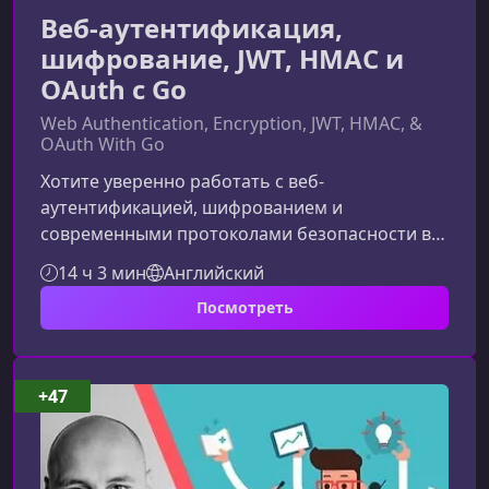
Веб-аутентификация,
шифрование, JWT, HMAC и
OAuth с Go
Web Authentication, Encryption, JWT, HMAC, &
OAuth With Go
Хотите уверенно работать с веб-
аутентификацией, шифрованием и
современными протоколами безопасности в
Go? Этот курс поможет вам системно и
14 ч 3 мин
Английский
практично освоить ключевые технологии,
Посмотреть
необходимые каждому backend‑разработчику.
Вы узнаете, как строить безопасные
веб‑сервисы на Go и применять лучшие
практики индустрии.Что дает этот курсКурс
+47
создан для тех, кто хочет углубить свои навыки
Go и понять, как реализуются современные
механизмы безопасности в