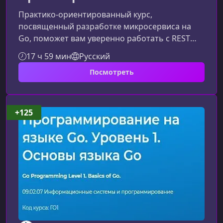
Практико-ориентированный курс,
посвященный разработке микросервиса на
Go, поможет вам уверенно работать с REST
API, понимать архитектуру веб‑сервисов и
17 ч 59 мин
Русский
применять современные подходы к созданию
Посмотреть
backend‑систем. Вы освоите ключевые
инструменты и приобретете навыки,
необходимые профессиональному Go-
разработчику.О курсеКурс раскрывает полный
+125
цикл создания REST API на языке Go — от
проектирования и реализации до
тестирования и оптимизации. Особое вн