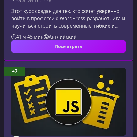
Power With Code
Этот курс создан для тех, кто хочет уверенно
войти в профессию WordPress‑разработчика и
научиться строить современные, гибкие и
полностью настраиваемые сайты. Вы
41 ч 45 мин
Английский
разберётесь в PHP, JavaScript, структуре тем,
Посмотреть
работе с WP REST API и создании функционала,
которого нет "из коробки". Материал подаётся
на практике — шаг за шагом, без лишней
воды.Чему вы научитесьКурс сочетает
+7
фундамент WordPress‑разработки и реальные
практические задачи, которые вст