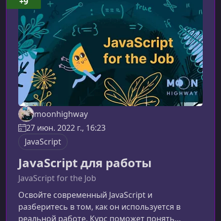
+9
JavaScriptИзоморфные (или универсальные)
приложения выполняют один и тот же код как
на серве
moonhighway
27 июн. 2022 г., 16:23
JavaScript
JavaScript для работы
JavaScript for the Job
Освойте современный JavaScript и
разберитесь в том, как он используется в
реальной работе. Курс поможет понять