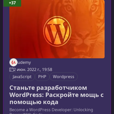
— в том числе React и его экосистему.Что
+37
такое паттерны проектирования в
JavaScriptПаттерны проектирования — это
повторяемые архитектурные
udemy
2 июн. 2022 г., 19:58
JavaScript
PHP
Wordpress
Станьте разработчиком
WordPress: Раскройте мощь с
помощью кода
Become a WordPress Developer: Unlocking