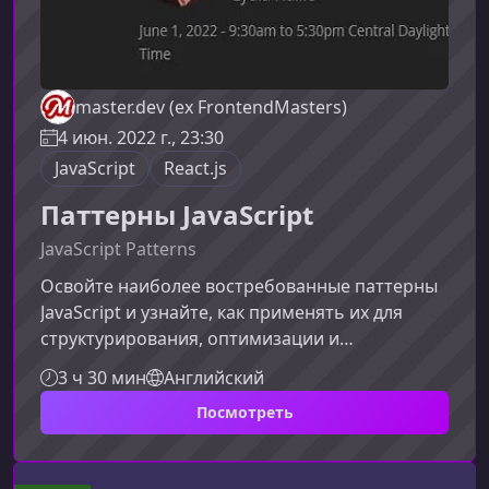
master.dev (ex FrontendMasters)
4 июн. 2022 г., 23:30
JavaScript
React.js
Паттерны JavaScript
JavaScript Patterns
Освойте наиболее востребованные паттерны
JavaScript и узнайте, как применять их для
структурирования, оптимизации и
масштабирования современных
3 ч 30 мин
Английский
веб‑приложений. Этот курс поможет вам
Посмотреть
увидеть архитектуру приложений под новым
углом, использовать проверенные шаблоны и
адаптировать их под современные технологии