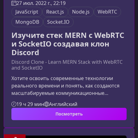
27 июл. 2022 г., 22:19
JavaScript
React.js
Node.js
WebRTC
MongoDB
Socket.IO
Изучите стек MERN с WebRTC
и SocketIO создавая клон
Discord
Discord Clone - Learn MERN Stack with WebRTC
and SocketIO
Хотите освоить современные технологии
реального времени и понять, как создаются
масштабируемые коммуникационные
приложения? Этот курс — ваш практический
19 ч 29 мин
Английский
путь к созданию полного аналога Discord на
Посмотреть
стеке MERN с использованием WebRTC и
SocketIO. Ниже вы найдёте расширенное
описание курса и ключевые преимущества,
которые помогут лучше понять, чему вы