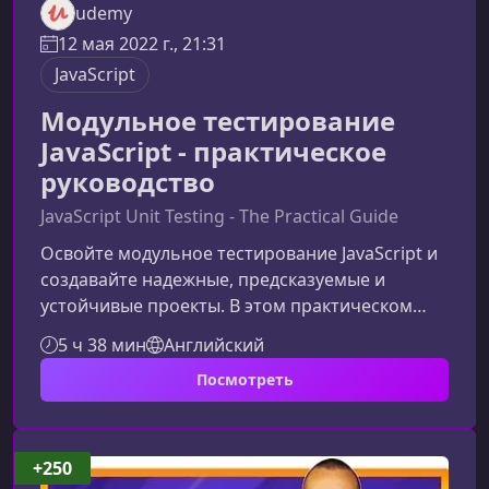
udemy
12 мая 2022 г., 21:31
JavaScript
Модульное тестирование
JavaScript - практическое
руководство
JavaScript Unit Testing - The Practical Guide
Освойте модульное тестирование JavaScript и
создавайте надежные, предсказуемые и
устойчивые проекты. В этом практическом
руководстве вы шаг за шагом разберётесь, как
5 ч 38 мин
Английский
устроено автоматизированное тестирование,
Посмотреть
зачем оно нужно и как эффективно применять
его в реальной разработке — от простых
функций до сложных модулей.Что вы изучите в
этом практическом руководствеКурс создан
+250