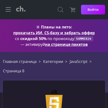
Войти
☀️
Планы на лето:
прокачать ИИ, CS-базу и забрать оффер
со
скидкой 50%
по промокоду
SUMMER26
— активируй
на странице пакетов
Главная страница
Категории
JavaScript
Страница 8