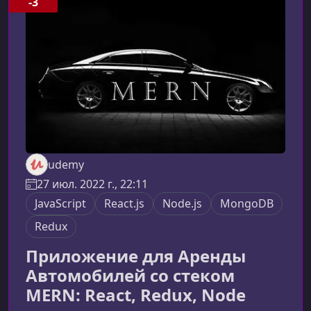
-3
научитесь.Что представляет собой курсКурс
проводит вас через весь процесс разработки
приложения с
udemy
27 июл. 2022 г., 22:11
JavaScript
React.js
Node.js
MongoDB
Redux
Приложение для Аренды
Автомобилей со стеком
MERN: React, Redux, Node