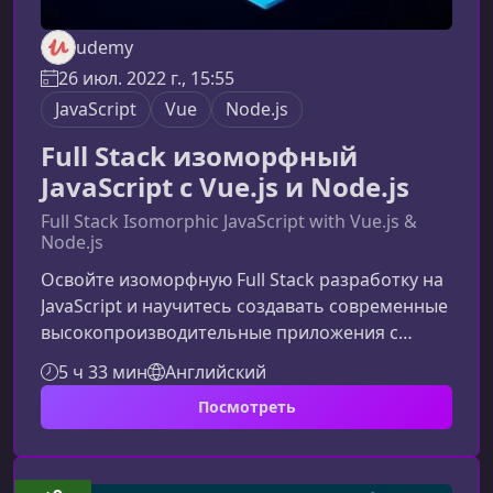
udemy
26 июл. 2022 г., 15:55
JavaScript
Vue
Node.js
Full Stack изоморфный
JavaScript с Vue.js и Node.js
Full Stack Isomorphic JavaScript with Vue.js &
Node.js
Освойте изоморфную Full Stack разработку на
JavaScript и научитесь создавать современные
высокопроизводительные приложения с
помощью Vue.js и Node.js. Курс предоставляет
5 ч 33 мин
Английский
практический подход к работе со стеком
Посмотреть
MEVN, позволяя вам уверенно строить
удобные, масштабируемые и единообразные
проекты на одном языке — JavaScript.Что
представляет собой изоморфный