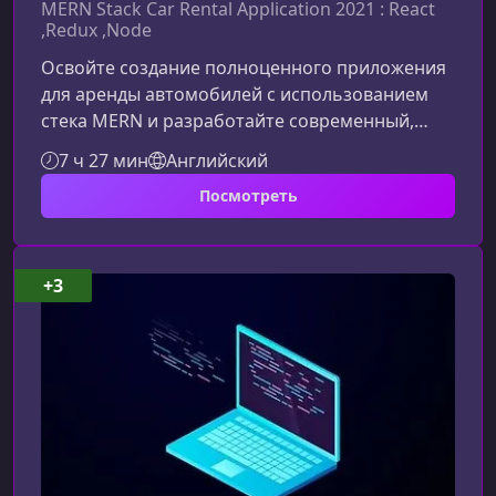
MERN Stack Car Rental Application 2021 : React
,Redux ,Node
Освойте создание полноценного приложения
для аренды автомобилей с использованием
стека MERN и разработайте современный,
быстрый и масштабируемый сервис. Этот курс
7 ч 27 мин
Английский
поможет вам разобрать архитектуру
Посмотреть
реального проекта, научит работать с
клиентской и серверной частью в единой
экосистеме JavaScript и уверенно применять
React, Redux, Node.js и MongoDB в
+3
продакшене.Что представляет собой
приложение для аренды автомобилей на
MERNНа протяжении курса вы