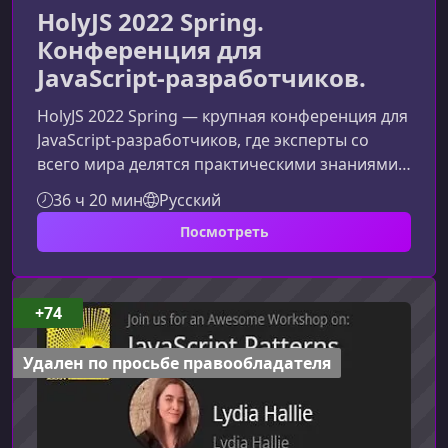
HolyJS 2022 Spring.
Конференция для
JavaScript‑разработчиков.
HolyJS 2022 Spring — крупная конференция для
JavaScript‑разработчиков, где эксперты со
всего мира делятся практическими знаниями,
новыми подходами и свежими идеями. Это
36 ч 20 мин
Русский
пространство для обмена опытом, знакомства
Посмотреть
с трендами и погружения в технические
доклады о фронтенде, JavaScript и смежных
технологиях.О чем конференцияПрограмма
HolyJS традиционно охватывает широкий
+74
спектр тем, интересных современным
разработчикам. Участники могут узнать о том
Удален по просьбе правообладателя