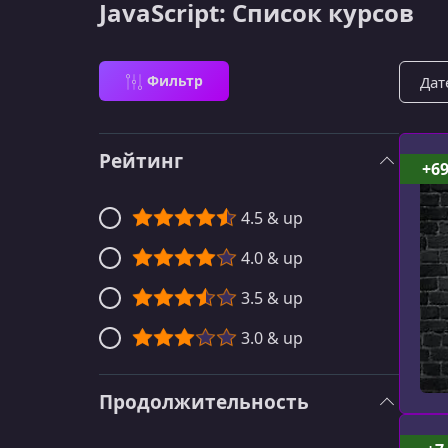
JavaScript: Список курсов
Сорти
Фильтр
Рейтинг
+6
4.5 & up
4.0 & up
3.5 & up
3.0 & up
Продолжительность