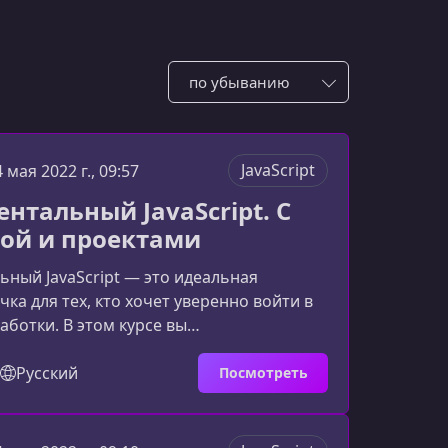
Сотировать по:
JavaScript
4 мая 2022 г., 09:57
нтальный JavaScript. С
ой и проектами
ный JavaScript — это идеальная
чка для тех, кто хочет уверенно войти в
аботки. В этом курсе вы
льно освоите современные возможности
рётесь с ключевыми концепциями и
Русский
Посмотреть
 практикой — от простых задач до
 проектов, которые помогут вам быстро
еории к реальным навыкам.Почему этот