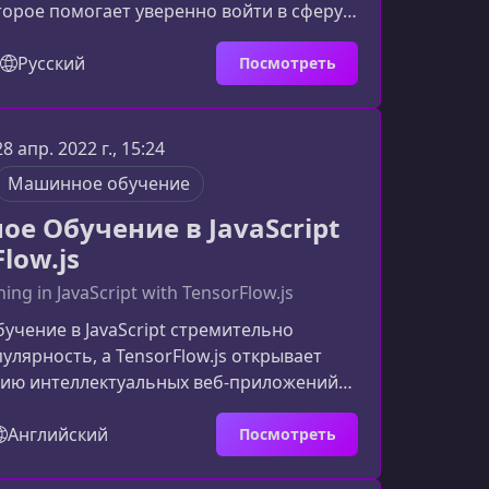
которое помогает уверенно войти в сферу
и. Курс создан для тех, кто давно хотел
рстать профессионально: от аккуратных
Русский
Посмотреть
акетов до динамичных и адаптивных
Для кого подходит курсОбучение будет
чкам, студентам технических
28 апр. 2022 г., 15:24
ей, а также тем, кто уже пробовал HTML
Машинное обучение
смог выйти на ур
е Обучение в JavaScript
Flow.js
ing in JavaScript with TensorFlow.js
чение в JavaScript стремительно
улярность, а TensorFlow.js открывает
анию интеллектуальных веб‑приложений
вания Python. Этот курс — идеальный
зработчиков, которые хотят освоить
Английский
Посмотреть
 ML‑подходы прямо в браузере или в
.Почему этот курс по TensorFlow.js стоит