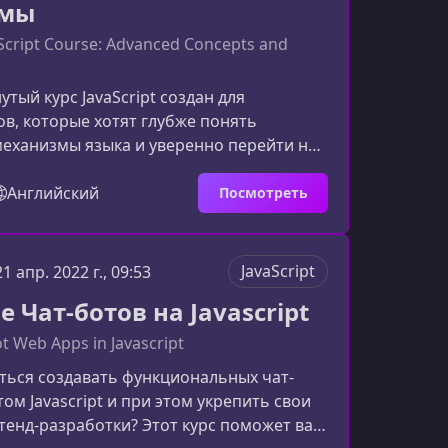
тмы
Script Course: Advanced Concepts and
утый курс JavaScript создан для
в, которые хотят глубже понять
еханизмы языка и уверенно перейти на
le или senior. В программе — детальный
менных возможностей JS, работа с
Английский
Посмотреть
 структурами данных и концепциями,
мируют мышление профессионального
.Что представляет собой этот курсКурс
JavaScript
21 апр. 2022 г., 09:53
просто выучить отдельные функции или
 Чат-ботов на Javascript
формировать с
t Web Apps in Javascript
ться создавать функциональных чат-
том Javascript и при этом укрепить свои
енд‑разработки? Этот курс поможет вам