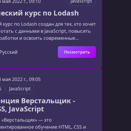
JavaScript
4 мая 2022 г., 09:10
й старт для изучения JavaScriptКурс
еский курс по Lodash
тикующим разработчико
 курс по Lodash создан для тех, кто хочет
отать с данными в JavaScript, повысить
зработки и освоить современные
 функционального программирования.
т теорию, практику и реальные кейсы,
Русский
Посмотреть
обучение максимально прикладным и
я разработчиков любого уровня.Краткое
саВ рамках курса вы подробно разберёте
4 мая 2022 г., 09:05
 библиотеки Lodash — одного из самых
ных
S
JavaScript
нция Верстальщик -
S, JavaScript
 «Верстальщик» — это
иентированное обучение HTML, CSS и