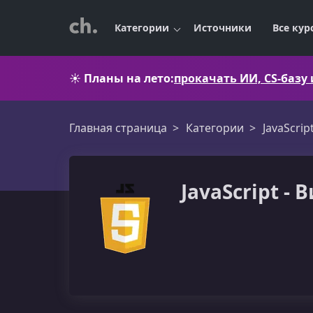
Категории
Источники
Все кур
☀️
Планы на лето:
прокачать ИИ, CS-базу
Главная страница
Категории
JavaScrip
JavaScript -