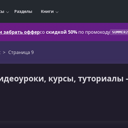
сы
Разделы
Книги
 и забрать оффер
со
скидкой 50%
по промокоду
SUMMER2
t
Страница 9
 Видеоуроки, курсы, туториалы 