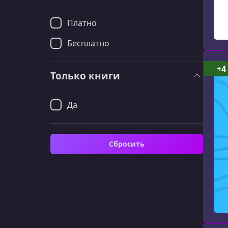
Платно
Бесплатно
+4
Только книги
Да
Сбросить