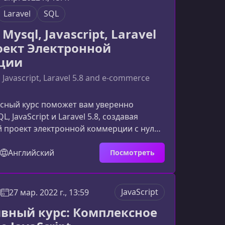
зводительности и строгой системе
Laravel
SQL
амятью. В сочетании с We
Mysql, Javascript, Laravel
роект Электронной
ции
 Javascript, Laravel 5.8 and e-commerce
ксный курс поможет вам уверенно
, JavaScript и Laravel 5.8, создавая
 проект электронной коммерции с нуля.
троен так, чтобы вы не просто изучили
инструменты, но и научились применять
Английский
Посмотреть
м веб‑разработческом окружении.Что
урсеОбучение логично разделено на две
кое изучение MySQL и создание
JavaScript
l
27 мар. 2022 г., 13:59
 ecommerce‑приложения на Laravel 5.8 с
вный курс: Комплексное
поль