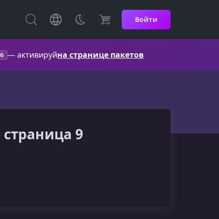
Войти
— активируй
на странице пакетов
6
- страница 9