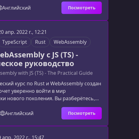
 разобраться в логике чат-ботов и
ить практичные веб-приложения без
Английский
Посмотреть
аз данных.Что вы изучите в этом
окусирован на практическом создании
омощью Vanilla Javascript. Вы разберёте
20 апр. 2022 г., 12:21
нципы работы чат-ботов, узнаете о
TypeScript
Rust
WebAssembly
сценар
ebAssembly с JS (TS) -
еское руководство
embly with JS (TS) - The Practical Guide
еский курс по Rust и WebAssembly создан
хочет уверенно войти в мир
ки нового поколения. Вы разберётесь,
ть скорость Rust с гибкостью
ypeScript и создать полноценную
Английский
Посмотреть
гру Snake.Почему Rust и WebAssembly
овременных разработчиковRust стал
мых востребованных языков благодаря
9 апр. 2022 г., 15:47