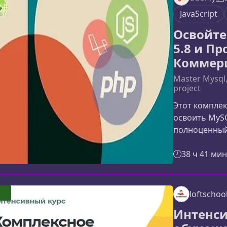
высокой прои
JavaScript
управления п
Освойте 
5.8 и П
Коммер
Master Mysql,
project
Этот компле
освоить MySQL
полноценный
Материал выс
синтаксис и 
38 ч 41 мин
их в реально
вас ждет в к
части: глубо
loftschoo
продвинутого
Интенси
активным ис