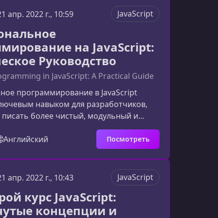
нияКурс создан для разработчиков,
JavaScript
21 апр. 2022 г., 10:59
ъединить JavaScript и машинное
ональное
рограмма под
мирование на JavaScript:
еское Руководство
ogramming in JavaScript: A Practical Guide
ое программирование в JavaScript
ключевым навыком для разработчиков,
 писать более чистый, модульный и
й код. Если вы хотите уверенно
ункциональные концепции на практике и
Английский
Посмотреть
ть, как использовать их в реальных
от курс поможет вам разобраться во всех
остепенно и структурированно.Чему вы
JavaScript
21 апр. 2022 г., 10:43
этом курсеКурс создан для
ой курс JavaScript:
в, которые хотят пере
утые концепции и