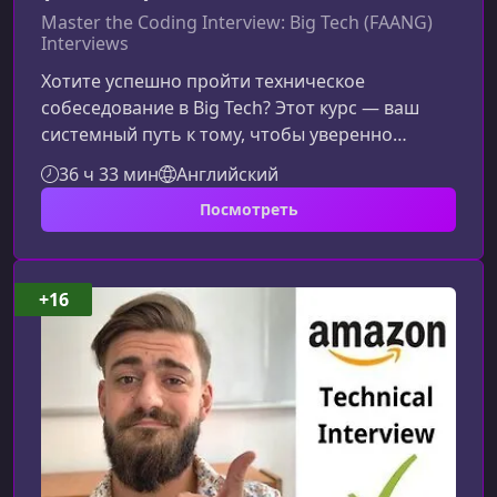
Master the Coding Interview: Big Tech (FAANG)
Interviews
Хотите успешно пройти техническое
собеседование в Big Tech? Этот курс — ваш
системный путь к тому, чтобы уверенно
решать даже самые сложные алгоритмические
36 ч 33 мин
Английский
задачи и презентовать решения так, как
Посмотреть
ожидают интервьюеры FAANG.Что делает этот
курс по подготовке к собеседованию
особеннымПодготовка к интервью в ведущие
технологические компании требует не только
+16
знаний алгоритмов, но и понимания
процессов, логики оценивания и культуры Big
Tech. В этом