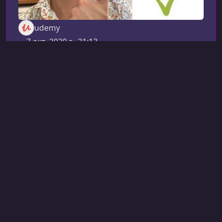
udemy
7 окт. 2020 г., 21:13
Другое
Подготовка к собеседованию
Спортивное
программирование:
Алгоритмы, Паттерны,
Техники
Competitive Programming: Algorithms, Patterns,
Techniques
Курс по спортивному программированию
создан для тех, кто хочет уверенно проходить
собеседования, решать задачи на алгоритмы
и уверенно выступать на соревнованиях. В
9 ч 49 мин
Английский
этом материале вы узнаете, чему именно вы
Посмотреть
научитесь и как этот курс помогает быстро