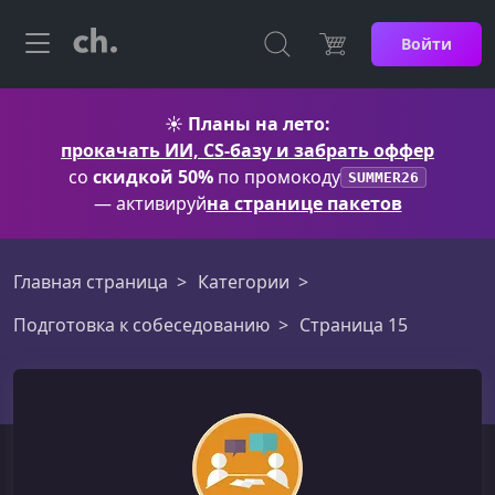
Войти
☀️
Планы на лето:
прокачать ИИ, CS-базу и забрать оффер
со
скидкой 50%
по промокоду
SUMMER26
— активируй
на странице пакетов
Главная страница
Категории
Подготовка к собеседованию
Страница 15