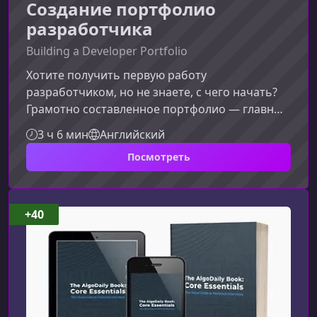
Создание портфолио
разработчика
Building a Developer Portfolio
Хотите получить первую работу
разработчиком, но не знаете, с чего начать?
Грамотно составленное портфолио — главный
инструмент, который выделит вас среди
3 ч 6 мин
Английский
кандидатов и убедит работодателя в вашей
Посмотреть
готовности работать. В этом материале мы
разберем, как создать портфолио, которое
действительно помогает получить
оффер.Зачем разработчику
+40
портфолиоПортфолио — это доказательство
ваших навыков. Оно показывает
работодателю, что вы умеете писать код, реш