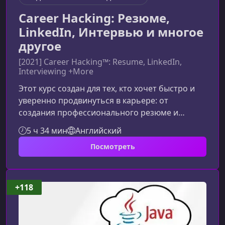
Career Hacking: Резюме,
LinkedIn, Интервью и многое
другое
[2021] Career Hacking™: Resume, LinkedIn,
Interviewing +More
Этот курс создан для тех, кто хочет быстро и
уверенно продвинуться в карьере: от
создания профессионального резюме и
сильного бренда в LinkedIn до успешного
5 ч 34 мин
Английский
прохождения интервью и развития сети
Посмотреть
контактов. Курс поможет вам структурировать
стратегию поиска работы и добиться
результатов быстрее.Почему этот курс —
лучший выборПрограмма сочетает передовые
+118
методики карьерного роста, рекомендации
экспертов и реальные практические
инструменты. Она уже