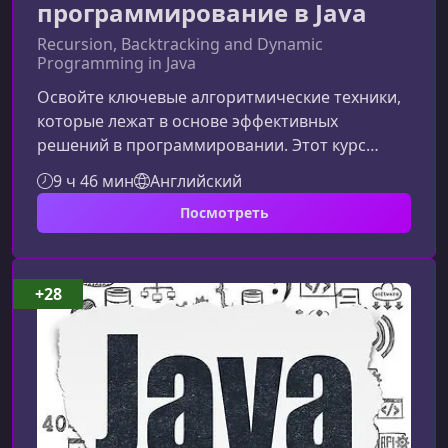
программирование в Java
Recursion, Backtracking and Dynamic
Programming in Java
Освойте ключевые алгоритмические техники,
которые лежат в основе эффективных
решений в программировании. Этот курс
позволит вам уверенно работать с рекурсией,
9 ч 46 мин
Английский
бэктрекингом, динамическим
Посмотреть
программированием и подходом «разделяй и
властвуй», а также научит применять их для
реальных задач и технических
собеседований.Что вы узнаете на этом
+28
курсеКурс подходит тем, кто стремится глубже
понять алгоритмы, подготовиться к
собеседованиям в IT или улучшить