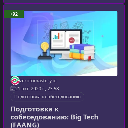
обучающих программ, где упор делается на
теорию, этот курс концентрируется на
+92
практических навыках, необходимых для
решения задач на собеседованиях и в
реальной
zerotomastery.io
21 окт. 2020 г., 23:58
Подготовка к собеседованию
Подготовка к
собеседованию: Big Tech
(FAANG)