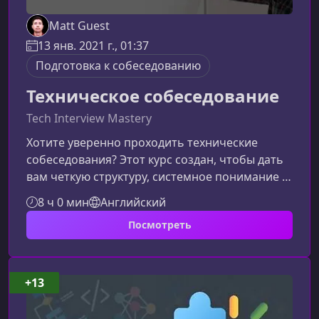
Matt Guest
13 янв. 2021 г., 01:37
Подготовка к собеседованию
Техническое собеседование
Tech Interview Mastery
Хотите уверенно проходить технические
собеседования? Этот курс создан, чтобы дать
вам четкую структуру, системное понимание и
практические навыки, которые действительно
8 ч 0 мин
Английский
работают. Ни воды, ни хаоса — только то, что
Посмотреть
помогает получить оффер быстрее и
увереннее.Для кого предназначен этот
курсПодходит всем, кто стремится успешно
пройти собеседование по
+13
программированию: от начинающих
разработчиков до специалистов, которые