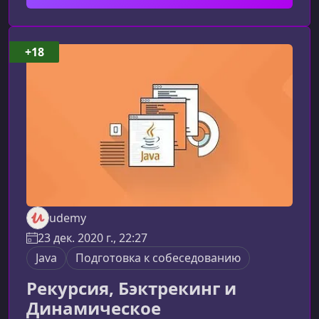
ждет в курсеПрограмма построена таким
образом, чтобы плавно провести вас от самых
основ Java до уверенного владения ключевыми
+18
инструментами и технологиями,
востребованными на рынке труда.Изуче
udemy
23 дек. 2020 г., 22:27
Java
Подготовка к собеседованию
Рекурсия, Бэктрекинг и
Динамическое