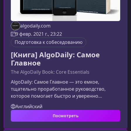
algodaily.com
9 февр. 2021 г., 23:22
Подготовка к собеседованию
[Книга] AlgoDaily: Самое
Главное
The AlgoDaily Book: Core Essentials
AlgoDaily: Самое Главное — это емкое,
тщательно проработанное руководство,
которое помогает быстро и уверенно
подготовиться к техническим
Английский
собеседованиям. Книга объединяет практику,
Посмотреть
теорию и визуальное обучение, чтобы вы
могли эффективно усвоить ключевые