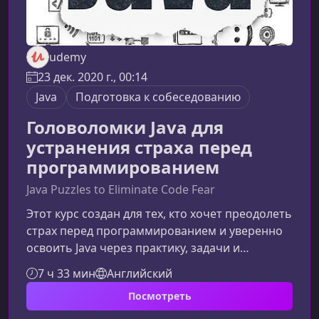
udemy
23 дек. 2020 г., 00:14
Java
Подготовка к собеседованию
Головоломки Java для
устранения страха перед
программированием
Java Puzzles to Eliminate Code Fear
Этот курс создан для тех, кто хочет преодолеть
страх перед программированием и уверенно
освоить Java через практику, задачи и
реальные головоломки. Здесь вы не просто
7 ч 33 мин
Английский
читаете — вы программируете, анализируете
Посмотреть
и растите как разработчик.Что делает этот
курс уникальнымВ отличие от обычных