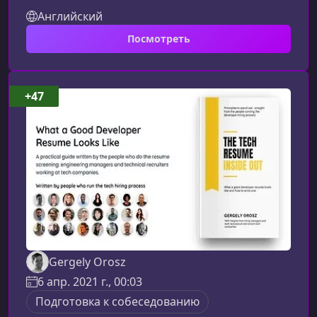
структурировать подготовку, снизить стресс и
Английский
превратить интервью в предсказуемый и
Посмотреть
понятный процесс.Зачем нужно понимать
процесс технического
собеседованияТехнические собеседования —
это не просто проверка ваших знаний. Это
+47
комплексная оценка мышления, навыков
решения задач и способности работать под
давлением. Независимо от того, по
Gergely Orosz
6 апр. 2021 г., 00:03
Подготовка к собеседованию