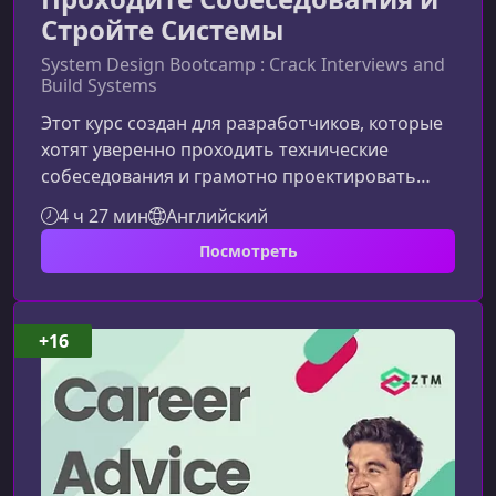
Стройте Системы
System Design Bootcamp : Crack Interviews and
Build Systems
Этот курс создан для разработчиков, которые
хотят уверенно проходить технические
собеседования и грамотно проектировать
масштабируемые, отказоустойчивые системы.
4 ч 27 мин
Английский
Если вы начинаете с нуля или стремитесь
Посмотреть
прокачать текущие навыки — вы в
правильном месте.Что вы получите от этого
курсаОбучение сфокусировано на
практических подходах, которые применяются
+16
в реальных высоконагруженных системах. Вы
разберёте фундаментальные концепции,
научитесь анализир