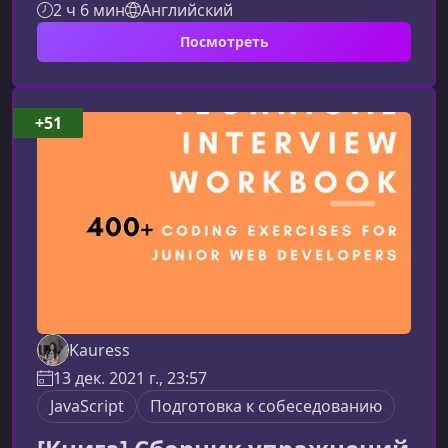
2 ч 6 мин
Английский
задач, которые чаще всего встречаются на
Посмотреть
интервью разработчиков. Подготовьтесь
структурировано, быстро и результативно.О
курсеМатериал курса построен так, чтобы шаг
за шагом укреплять ваши навыки
+51
алгоритмического мышления и повышать
шансы на успешное прохождение
технического интервью. Вы пол
Kauress
13 дек. 2021 г., 23:57
JavaScript
Подготовка к собеседованию