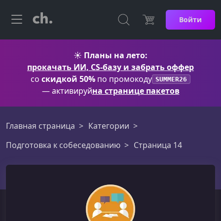
Войти
☀️
Планы на лето:
прокачать ИИ, CS-базу и забрать оффер
со
скидкой 50%
по промокоду
SUMMER26
— активируй
на странице пакетов
Главная страница
Категории
Подготовка к собеседованию
Страница 14