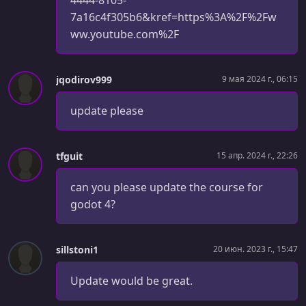
УРОК 36.
00:16:50
Hurtboxes + Hitboxes
7a16c4f305b6&kref=https%3A%2F%2Fw
ww.youtube.com%2F
УРОК 37.
00:07:33
Explosion and Jump Effects + Review
jqodirov999
9 мая 2024 г., 06:15
УРОК 38.
00:07:51
Enemy Stats + Review
update please
УРОК 39.
00:08:53
Player Hit + Review
tfguit
15 апр. 2024 г., 22:26
УРОК 40.
00:10:18
PlayerStats + ResourceLoader
can you please update the course for
godot 4?
УРОК 41.
00:11:16
Screenshake + Events Singleton
sillstoni1
20 июн. 2023 г., 15:47
УРОК 42.
00:04:14
Canvas Layer + UI
Update would be great.
УРОК 43.
00:15:44