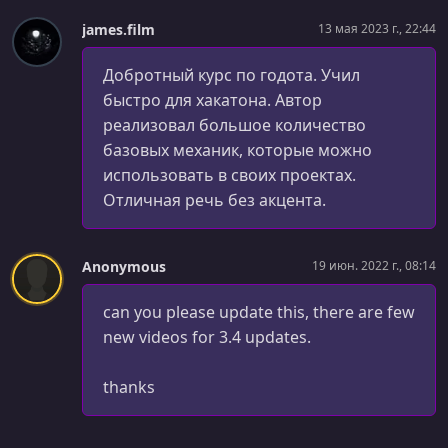
Player Health UI + Texture Rect
james.film
13 мая 2023 г., 22:44
УРОК 44.
00:06:59
VBoxContainer + Review
Добротный курс по годота. Учил
быстро для хакатона. Автор
УРОК 45.
00:14:26
реализовал большое количество
UI Themes + Styleboxes
базовых механик, которые можно
использовать в своих проектах.
УРОК 46.
00:09:46
Pausing + Pause Menu
Отличная речь без акцента.
УРОК 47.
00:07:59
Pause Menu Polish + Double Jump
Anonymous
19 июн. 2022 г., 08:14
УРОК 48.
00:03:53
can you please update this, there are few
Player FSM + Review
new videos for 3.4 updates.
УРОК 49.
00:17:03
Wall Slide State + Review
thanks
УРОК 50.
00:14:58
Wall Slide State Cleanup + Wall Dust Effects