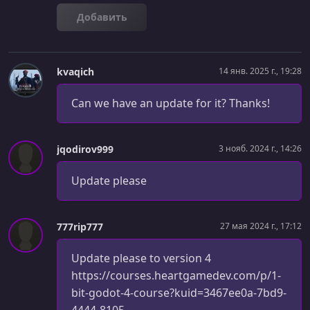
УРОК 29.
00:05:52
Добавить
Sloped Tiles + Review
УРОК 30.
00:12:38
Input Map + Inherited Scenes
kvaqich
14 янв. 2025 г., 19:28
УРОК 31.
00:10:09
Can we have an update for it? Thanks!
Player Gun + Review
УРОК 32.
00:20:08
jqodirov999
3 нояб. 2024 г., 14:26
Script Inheritance + Player Bullet
Update please
УРОК 33.
00:08:34
Player Bullet Timer + Warnings
УРОК 34.
777rip777
00:14:39
27 мая 2024 г., 17:12
Moving Platforms + Resources
Update please to version 4
УРОК 35.
00:23:38
https://courses.heartgamedev.com/p/1-
Walking Enemy + Raycasting
bit-godot-4-course?kuid=3467ee0a-7bd9-
4444-8105-