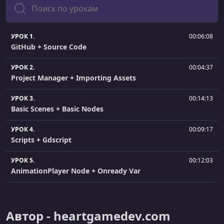
УРОК 1.
00:06:08
GitHub + Source Code
УРОК 2.
00:04:37
Project Manager + Importing Assets
УРОК 3.
00:14:13
Basic Scenes + Basic Nodes
УРОК 4.
00:09:17
Scripts + Gdscript
УРОК 5.
00:12:03
AnimationPlayer Node + Onready Var
УРОК 6.
00:08:09
TextureButton Node + Signals
Автор - heartgamedev.com
УРОК 7.
00:10:14