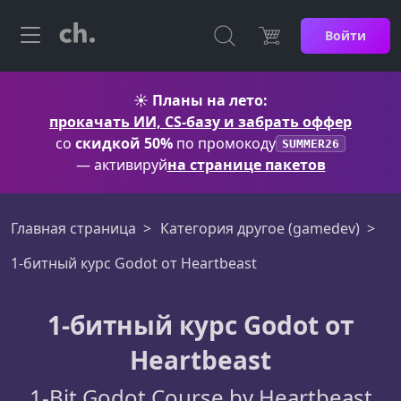
Войти
☀️
Планы на лето:
прокачать ИИ, CS-базу и забрать оффер
со
скидкой 50%
по промокоду
SUMMER26
— активируй
на странице пакетов
Главная страница
Категория другое (gamedev)
1-битный курс Godot от Heartbeast
1-битный курс Godot от
Heartbeast
1-Bit Godot Course by Heartbeast