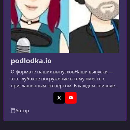
УРОК 9.
01:23:56
009 Открытый микрофон Автоматизация рутины
руками AI
УРОК 10.
00:54:42
010 Why CLI Utilities and Warp Are the Best Format for
Communicating with Agents Maxim Egorov
podlodka.io
О формате наших выпусковНаши выпуски —
это глубокое погружение в тему вместе с
приглашённым экспертом. В каждом эпизоде
мы зовём интересных и известных
профессионалов из различных областей.Мы
X (Twitter)
YouTube
обсуждаем архитектуру, делимся реальным
Автор
опытом промышленной разработки и спорим
на самые актуальные и горячие темы.