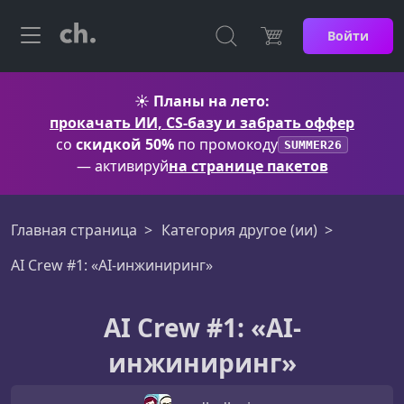
Войти
☀️
Планы на лето:
прокачать ИИ, CS-базу и забрать оффер
со
скидкой 50%
по промокоду
SUMMER26
— активируй
на странице пакетов
Главная страница
Категория другое (ии)
AI Crew #1: «AI-инжиниринг»
AI Crew #1: «AI-
инжиниринг»