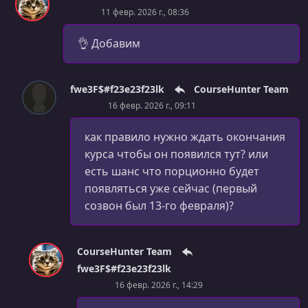
11 февр. 2026 г., 08:36
👌 Добавим
fwe3F$#f23e23f23lk
CourseHunter Team
16 февр. 2026 г., 09:11
как правило нужно ждать окончания
курса чтобы он появился тут? или
есть шанс что порционно будет
появляться уже сейчас (первый
созвон был 13-го февраля)?
CourseHunter Team
fwe3F$#f23e23f23lk
16 февр. 2026 г., 14:29