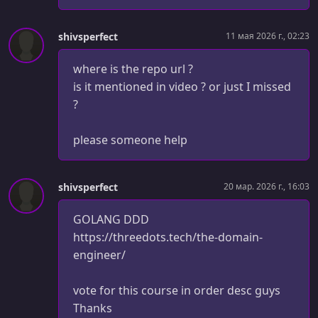
УРОК 30.
00:05:59
030 Project Overview ---
shivsperfect
11 мая 2026 г., 02:23
УРОК 31.
00:08:49
031 AI Agents Overview
where is the repo url ?
is it mentioned in video ? or just I missed
УРОК 32.
00:19:31
?
032 Let's build an AI agent
УРОК 33.
00:28:57
please someone help
033 Integrating an AI agent into our app
УРОК 34.
00:05:08
shivsperfect
20 мар. 2026 г., 16:03
034 Implementing the frontend --
GOLANG DDD
УРОК 35.
00:15:24
https://threedots.tech/the-domain-
035 Refining our agent prompt + intro to tools
engineer/
УРОК 36.
00:21:59
036 Building tools
vote for this course in order desc guys
Thanks
УРОК 37.
00:33:19