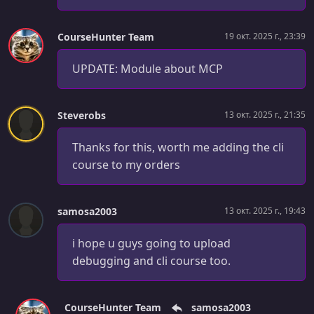
037 Polish
CourseHunter Team
19 окт. 2025 г., 23:39
УРОК 38.
00:03:21
038 Deploying to production --
UPDATE: Module about MCP
УРОК 39.
00:21:02
039 How Does MCP Work
Steverobs
13 окт. 2025 г., 21:35
УРОК 40.
00:16:56
040 MCP Servers in Practice
Thanks for this, worth me adding the cli
course to my orders
УРОК 41.
00:20:27
041 Building MCP Servers
samosa2003
13 окт. 2025 г., 19:43
УРОК 42.
00:34:09
042 Integrating MCP Servers in Your App
i hope u guys going to upload
УРОК 43.
00:11:26
debugging and cli course too.
043 MCP Best Practices
CourseHunter Team
samosa2003