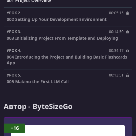
001 Project Overview
УРОК 2.
00:05:15
002 Setting Up Your Development Environment
УРОК 3.
00:14:50
003 Initializing Project From Template and Deploying
УРОК 4.
00:34:17
004 Introducing the Project and Building Basic Flashcards
App
УРОК 5.
00:13:51
005 Making the First LLM Call
УРОК 6.
00:14:18
006 Adding AI to Our Project
Автор - ByteSizeGo
УРОК 7.
00:28:16
007 Scaffolding our API to make LLM Calls
+16
УРОК 8.
00:15:01