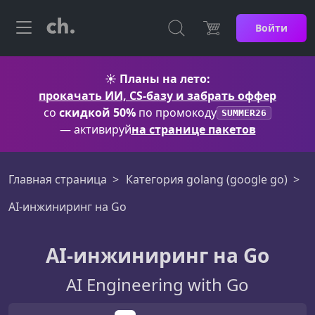
Войти
☀️
Планы на лето:
прокачать ИИ, CS-базу и забрать оффер
со
скидкой 50%
по промокоду
SUMMER26
— активируй
на странице пакетов
Главная страница
Категория golang (google go)
AI-инжиниринг на Go
AI-инжиниринг на Go
AI Engineering with Go