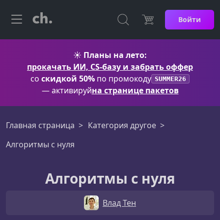
Войти
☀️
Планы на лето:
прокачать ИИ, CS-базу и забрать оффер
со
скидкой 50%
по промокоду
SUMMER26
— активируй
на странице пакетов
Главная страница
Категория другое
Алгоритмы с нуля
Алгоритмы с нуля
Влад Тен