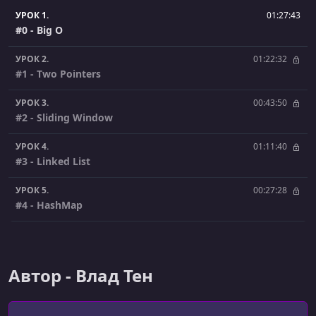
УРОК 1.
01:27:43
#0 - Big O
УРОК 2.
01:22:32
#1 - Two Pointers
УРОК 3.
00:43:50
#2 - Sliding Window
УРОК 4.
01:11:40
#3 - Linked List
УРОК 5.
00:27:28
#4 - HashMap
УРОК 6.
00:27:15
#5 - LRU
Автор - Влад Тен
УРОК 7.
00:30:22
#6 - Stack, Queue