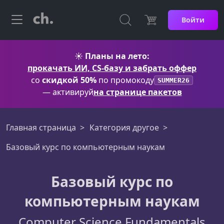
Войти
☀️
Планы на лето:
прокачать ИИ, CS-базу и забрать оффер
со
скидкой 50%
по промокоду
SUMMER26
— активируй
на странице пакетов
Главная страница
Категория другое
Базовый курс по компьютерным наукам
Базовый курс по
компьютерным наукам
Computer Science Fundamentals