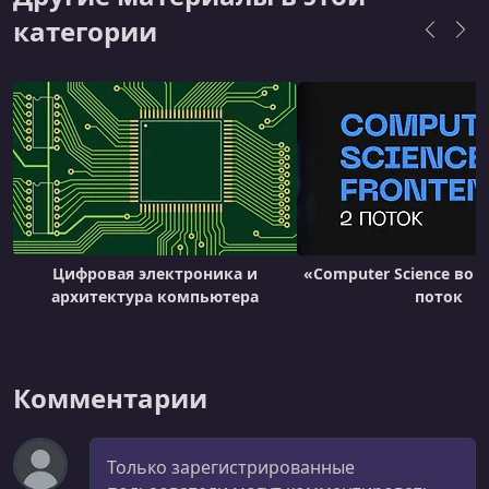
достичь своих целей.
категории
Цифровая электроника и
«Computer Science во F
архитектура компьютера
поток
Комментарии
Комментарий