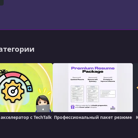
ndroid в компании. После этого он расширил
er)
itHub
категории
акселератор с TechTalk
Профессиональный пакет резюме