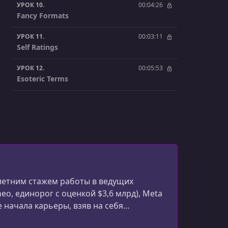
УРОК 10.
00:04:26
Fancy Formats
УРОК 11.
00:03:11
Self Ratings
УРОК 12.
00:05:53
Esoteric Terms
УРОК 13.
00:06:42
ATS Obsession
УРОК 14.
00:09:33
Show, Don't Tell
УРОК 15.
00:04:33
Ordering
-летним стажем работы в ведущих
neo, единорог с оценкой $3,6 млрд), Meta
УРОК 16.
00:05:32
 начала карьеры, взяв на себя
Leveling
тысяч пользователей) как первый
УРОК 17.
00:07:00