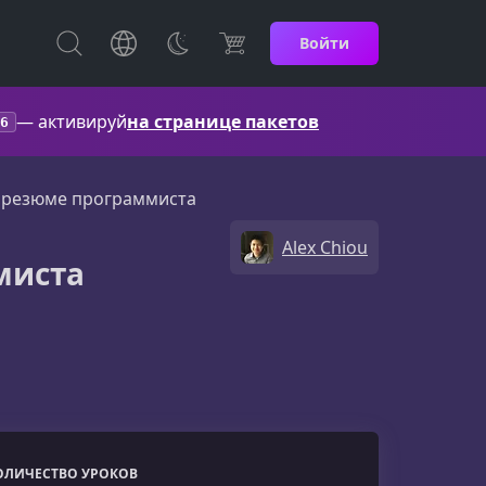
Войти
— активируй
на странице пакетов
6
 резюме программиста
Alex Chiou
миста
ОЛИЧЕСТВО УРОКОВ