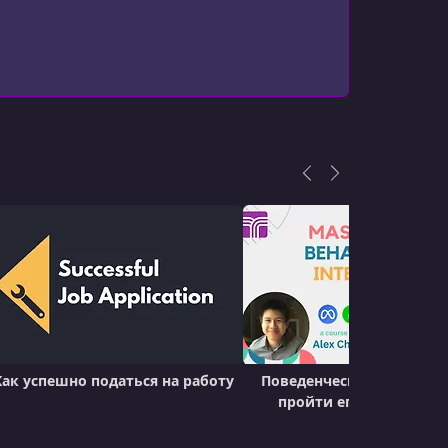
Projects
УРОК 18.
00:03:42
Non-Technical Experience
УРОК 19.
00:03:24
When You Don't Have Enough
УРОК 20.
00:03:29
Do Not Lie
УРОК 21.
00:10:49
The REAL Secret For A Top Tier Resume
УРОК 22.
00:08:55
Go Deeper: Follow Through
Как успешно податься на работу
Поведенческое интервью
пройти его разработч