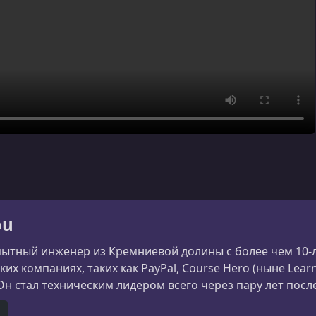
ou
опытный инженер из Кремниевой долины с более чем 10
их компаниях, таких как PayPal, Course Hero (ныне Lear
Он стал техническим лидером всего через пару лет после
сть за приложение Course Hero для Android (более 100 