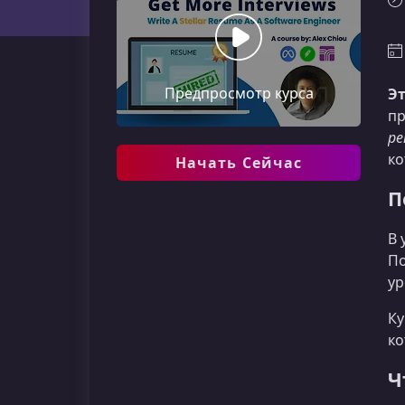
Предпросмотр курса
Эт
пр
ре
ко
Начать Сейчас
П
В 
По
ур
Ку
ко
Ч