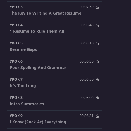
УРОК 3.
00:07:59
The Key To Writing A Great Resume
УРОК 4.
00:05:45
1 Resume To Rule Them All
УРОК 5.
00:08:10
Resume Gaps
УРОК 6.
00:06:30
Poor Spelling And Grammar
УРОК 7.
00:06:50
It's Too Long
УРОК 8.
00:03:06
Intro Summaries
УРОК 9.
00:08:31
I Know (Suck At) Everything