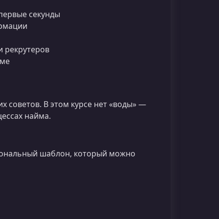
 первые секунды
ормации
и рекрутеров
юме
 советов. В этом курсе нет «воды» —
цессах найма.
иональный шаблон, который можно