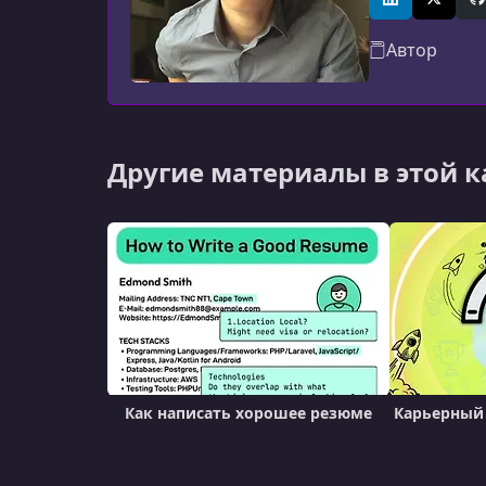
инженер по A
LinkedIn
X (Twitt
G
Автор
Другие материалы в этой 
Как написать хорошее резюме
Карьерный 