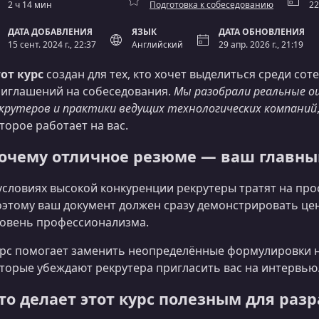
2 ч 14 мин
Подготовка к собеседованию
22
ДАТА ДОБАВЛЕНИЯ
ЯЗЫК
ДАТА ОБНОВЛЕНИЯ
15 сент. 2024 г., 22:37
Английский
29 апр. 2026 г., 21:19
от курс
создан для тех, кто хочет выделиться среди со
иглашений на собеседования.
Мы разобрали реальные о
крутеров и практики ведущих технологических компаний
торое работает на вас.
очему отличное резюме — ваш главны
условиях высокой конкуренции рекрутеры тратят на п
этому ваш документ должен сразу демонстрировать цен
овень профессионализма.
рс помогает заменить неопределённые формулировки н
торые убеждают рекрутера пригласить вас на интервью
то делает этот курс полезным для раз