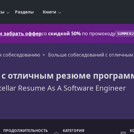
сы
Разделы
Книги
 и забрать оффер
со
скидкой 50%
по промокоду
SUMMER2
 к собеседованию
Больше собеседований с отличным
 с отличным резюме програм
Stellar Resume As A Software Engineer
ПРОДОЛЖИТЕЛЬНОСТЬ
КАТЕГОРИЯ
К