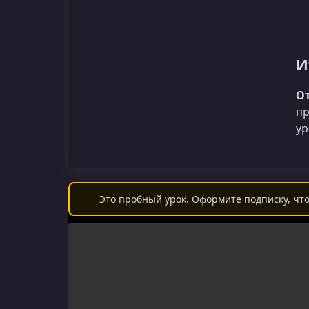
И
От
пр
ур
Это пробный урок. Оформите подписку, что