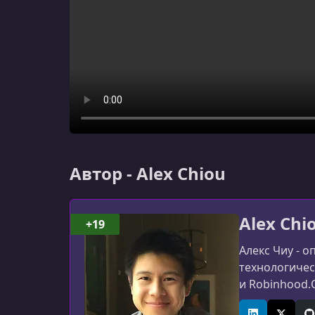
Автор - Alex Chiou
Alex Chi
+19
Алекс Чиу - 
технологическ
и Robinhood.
ответственно