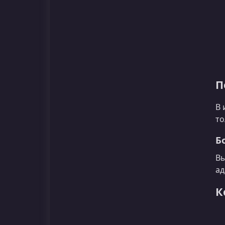
П
В 
то
Б
Вы
ад
К