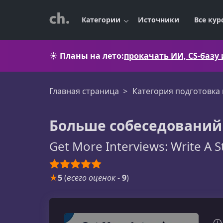
Категории
Источники
Все кур
☀️
Планы на лето:
прокачать ИИ, CS-базу
Главная страница
Категория подготовка
Больше собеседований
Get More Interviews: Write A 
★
5
(
всего оценок
-
9
)