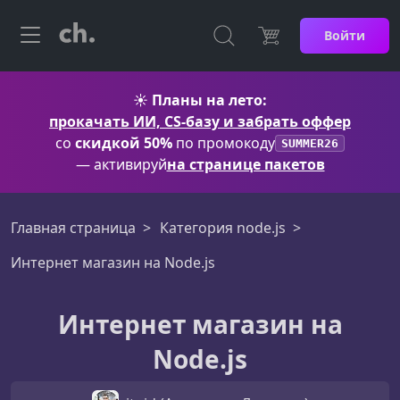
Войти
☀️
Планы на лето:
прокачать ИИ, CS-базу и забрать оффер
со
скидкой 50%
по промокоду
SUMMER26
— активируй
на странице пакетов
Главная страница
Категория node.js
Интернет магазин на Node.js
Интернет магазин на
Node.js