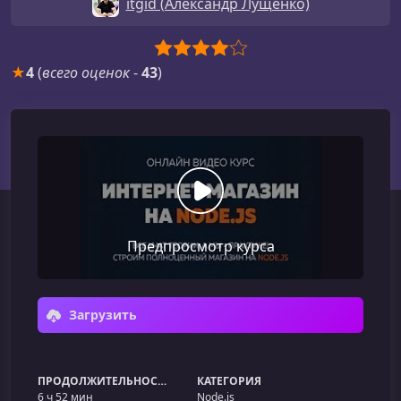
itgid (Александр Лущенко)
★
4
(
всего оценок
-
43
)
Предпросмотр курса
Загрузить
ПРОДОЛЖИТЕЛЬНОСТЬ
КАТЕГОРИЯ
6 ч 52 мин
Node.js