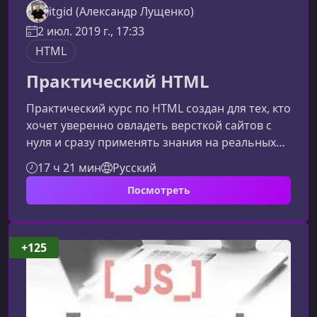
itgid (Александр Лущенко)
2 июл. 2019 г., 17:33
HTML
Практический HTML
Практический курс по HTML создан для тех, кто
хочет уверенно овладеть версткой сайтов с
нуля и сразу применять знания на реальных
проектах. В процессе обучения вы будете не
17 ч 21 мин
Русский
просто изучать теги и стили, а создавать
Посмотреть
полноценные страницы, работать с макетами,
исправлять ошибки и оттачивать навыки
адаптивной верстки.Что включает
курсОбучение разделено на две части:
+125
практическая верстка интернет-магазина и
создание одностраничного сайта, дополненны