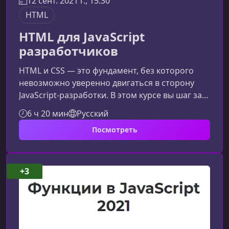
12 сент. 2021 г., 15:30
HTML
HTML для JavaScript
разработчиков
HTML и CSS — это фундамент, без которого
невозможно уверенно двигаться в сторону
JavaScript‑разработки. В этом курсе вы шаг за
шагом освоите современные инструменты
6 ч 20 мин
Русский
вёрстки, научитесь создавать адаптивные
Посмотреть
сайты и свяжете интерфейс с JavaScript, чтобы
строить полноценные, живые
веб‑приложения.Чему вы научитесьКурс
направлен на практическое освоение HTML,
+3
CSS и базовых инструментов фронтенда,
необходимых каждому JavaScript-
разработчику. Созда