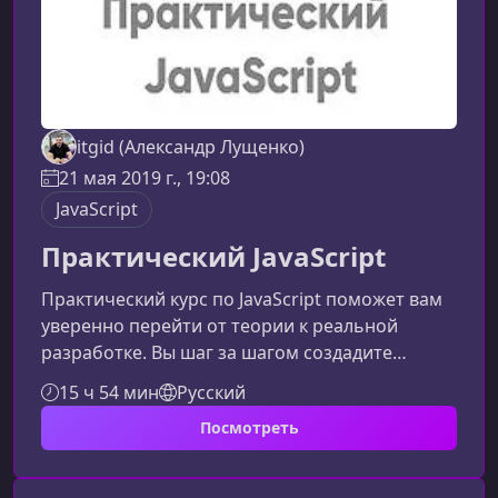
itgid (Александр Лущенко)
21 мая 2019 г., 19:08
JavaScript
Практический JavaScript
Практический курс по JavaScript поможет вам
уверенно перейти от теории к реальной
разработке. Вы шаг за шагом создадите
полноценную систему регистрации и
15 ч 54 мин
Русский
авторизации пользователей на нативном
Посмотреть
JavaScript ES6 с валидацией форм, работой с
DOM, AJAX и cookies — то есть освоите
ключевые навыки фронтенд‑разработчика на