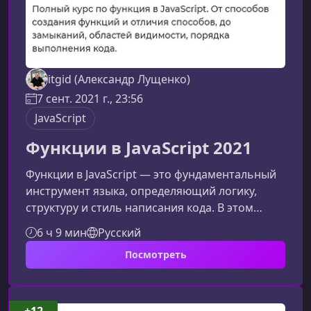
itgid (Александр Лущенко)
7 сент. 2021 г., 23:56
JavaScript
Функции в JavaScript 2021
Функции в JavaScript — это фундаментальный
инструмент языка, определяющий логику,
структуру и стиль написания кода. В этом
курсе вы получите пошаговое и современное
6 ч 9 мин
Русский
объяснение всех аспектов работы с
Посмотреть
функциями: от основ до продвинутых
концепций вроде замыканий и областей
видимости.Что вы узнаете в этом
курсеМатериал охватывает как базовые, так и
+12