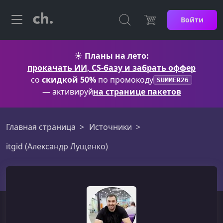
Войти
☀️
Планы на лето:
прокачать ИИ, CS-базу и забрать оффер
со
скидкой 50%
по промокоду
SUMMER26
— активируй
на странице пакетов
Главная страница
Источники
itgid (Александр Лущенко)