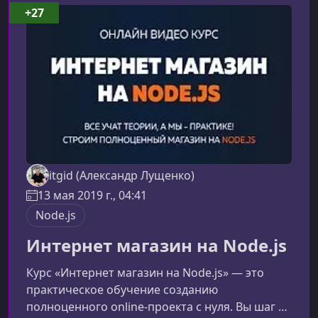
практике.Что представляет собой курсВ
+27
процессе обучения вы последовательно
разберёте основы JavaScript и сразу
примените их в реальн
itgid (Александр Лущенко)
13 мая 2019 г., 04:41
Node.js
Интернет магазин на Node.js
Курс «Интернет магазин на Node.js» — это
практическое обучение созданию
полноценного online‑проекта с нуля. Вы шаг за