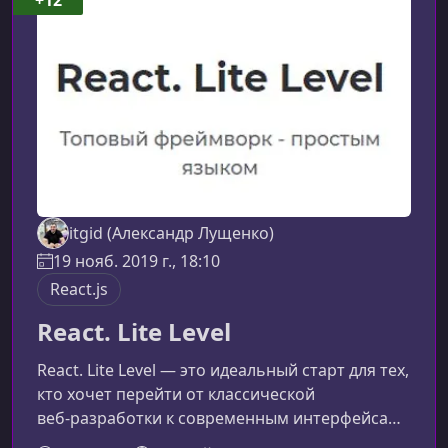
продвинутые темы, необходимые каждому
разработчику, работающему с JavaScript.
Основы создания фун
itgid (Александр Лущенко)
19 нояб. 2019 г., 18:10
React.js
React. Lite Level
React. Lite Level — это идеальный старт для тех,
кто хочет перейти от классической
веб‑разработки к современным интерфейсам.
Простой язык объяснений, минимум входных