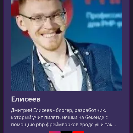
УРОК 9.
05:44:45
Магазин на Yii2 - Часть 9
УРОК 10.
04:52:54
Магазин на Yii2 - Часть 10
УРОК 11.
05:25:26
Магазин на Yii2 - Часть 11
Елисеев
Дмитрий Елисеев - блогер, разработчик,
который учит пилять няшки на бекенде с
помощью php фреймворков вроде yii и так
далее...