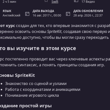
2 ч 5 мин
Swift
17 Видео
ЯЗЫК
ДАТА ВЫХОДА
ДАТА ОБНОВЛЕНИЯ
Английский
16 авг. 2017 г., 00:00
28 апр. 2026 г., 22:37
от курс
создан для тех, кто впервые знакомится с разра
еренно освоить основы
SpriteKit
, создавая свою первую и
ксимально доступно, чтобы вы могли сразу переходить к
то вы изучите в этом курсе
рс постепенно проводит вас через ключевые аспекты раб
помнить синтаксис, а понять принципы создания игр.
сновы SpriteKit
Знакомство со сценой и узлами
Работа с координатами и анимациями
Понимание игрового цикла
оздание простой игры