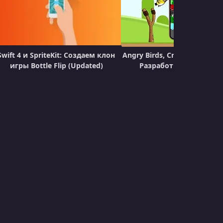
Swift 4 и SpriteKit: Создаем клон
Angry Birds, Crossy Road и 
игры Bottle Flip (Updated)
Разработка игр на Swif