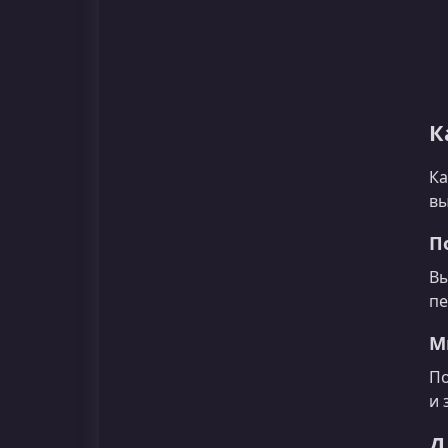
К
Ка
вы
П
Вы
пе
М
По
и 
Д