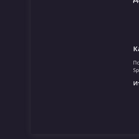
К
По
Sp
И