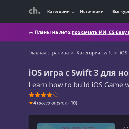
Категории
Источники
Все кур
☀️
Планы на лето:
прокачать ИИ, CS-базу
Главная страница
Категория swift
iOS 
iOS игра с Swift 3 для 
Learn how to build iOS Game w
★
4
(
всего оценок
-
10
)