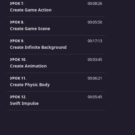
УРОК 7.
00:08:26
Create Game Action
УРОК 8.
00:05:50
Create Game Scene
УРОК 9.
00:17:13
Create Infinite Background
УРОК 10.
00:03:45
Create Animation
УРОК 11.
00:06:21
Create Physic Body
УРОК 12.
00:05:45
Swift Impulse
УРОК 13.
00:08:19
Create Your Dinosaur
УРОК 14.
00:09:04