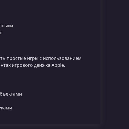
навыки
ad
ать простые игры с использованием
нтах игрового движка Apple.
объектами
уками