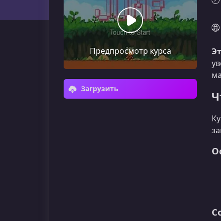
Предпросмотр курса
Эт
ув
ма
Загрузить
Ч
Ку
за
О
С