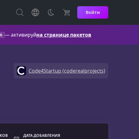
Войти
— активируй
на странице пакетов
6
Code4Startup (coderealprojects)
ОКОВ
ДАТА ДОБАВЛЕНИЯ