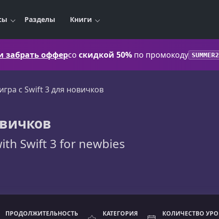
сы
Разделы
Книги
 и забрать оффер
со
скидкой 50%
по промокоду
SUMMER2
игра с Swift 3 для новичков
новичков
ith Swift 3 for newbies
ПРОДОЛЖИТЕЛЬНОСТЬ
КАТЕГОРИЯ
КОЛИЧЕСТВО УР