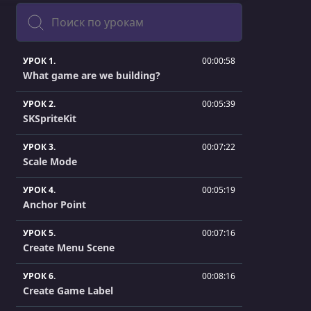
Поиск
УРОК 1.
00:00:58
What game are we building?
УРОК 2.
00:05:39
SKSpriteKit
УРОК 3.
00:07:22
Scale Mode
УРОК 4.
00:05:19
Anchor Point
УРОК 5.
00:07:16
Create Menu Scene
УРОК 6.
00:08:16
Create Game Label