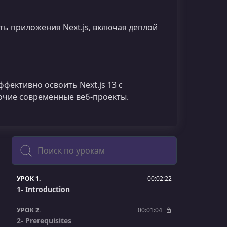
ь приложения Next.js, включая деплой
ффективно освоить Next.js 13 с
бочие современные веб‑проекты.
Поиск
УРОК 1.
00:02:22
1- Introduction
УРОК 2.
00:01:04
2- Prerequisites