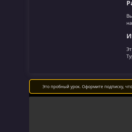
Р
Вы
на
И
Эт
Ty
Это пробный урок. Оформите подписку, что