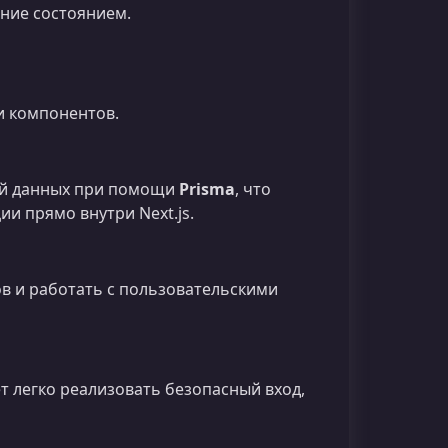
ние состоянием.
и компонентов.
зой данных при помощи
Prisma
, что
и прямо внутри Next.js.
ов и работать с пользовательскими
т легко реализовать безопасный вход,