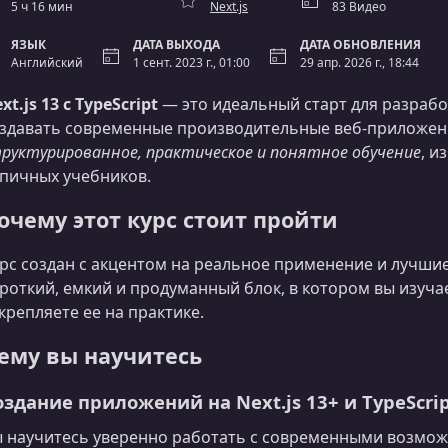
5 ч 16 мин
Next.js
83 Видео
ЯЗЫК
ДАТА ВЫХОДА
ДАТА ОБНОВЛЕНИЯ
Английский
1 сент. 2023 г., 01:00
29 апр. 2026 г., 18:44
xt.js 13 с TypeScript
— это идеальный старт для разрабо
здавать современные производительные веб‑приложения
руктурированное, практическое и понятное обучение
, и
пичных учебников.
очему этот курс стоит пройти
рс создан с акцентом на реальное применение и лучшие
роткий, емкий и продуманный блок, в котором вы изуча
крепляете ее на практике.
ему вы научитесь
оздание приложений на Next.js 13+ и TypeScri
 научитесь уверенно работать с современными возможн