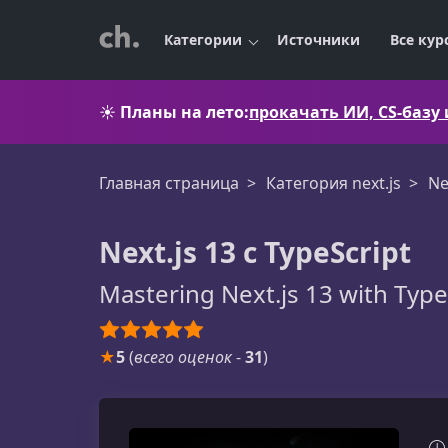
Категории
Источники
Все кур
☀️
Планы на лето:
прокачать ИИ, CS-базу
Главная страница
Категория next.js
Ne
Next.js 13 с TypeScript
Mastering Next.js 13 with Type
★
5
(
всего оценок
-
31
)