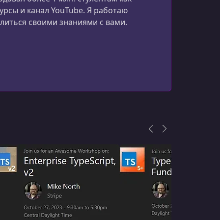
рсы и канал YouTube. Я работаю
УРОК 17.
00:07:40
4- Tailwind CSS
литься своими знаниями с вами.
УРОК 18.
00:07:17
5- DaisyUI
УРОК 19.
00:00:27
1- Introduction
УРОК 20.
00:03:54
2- Routing Overview
УРОК 21.
00:04:00
3- Dynamic Routes
УРОК 22.
00:02:54
4- Catch-all Segments
УРОК 23.
00:07:09
5- Accessing Query String Parameters