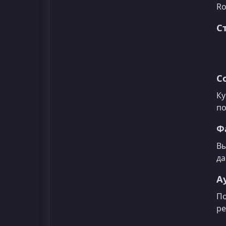
Ro
С
С
Ку
по
Ф
Вы
да
А
По
ре