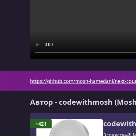
https://github.com/mosh-hamedani/next-cou
Автор - codewithmosh (Mos
codewit
+421
Здравствуй! 