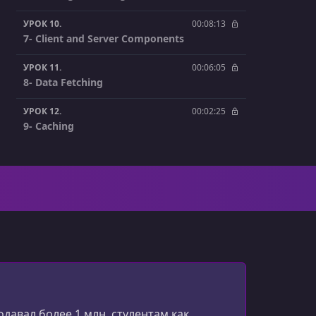
УРОК 10.
00:08:13
7- Client and Server Components
УРОК 11.
00:06:05
8- Data Fetching
УРОК 12.
00:02:25
9- Caching
УРОК 13.
00:04:09
10- Static and Dynamic Rendering
УРОК 14.
00:00:21
1- Introduction
УРОК 15.
00:02:35
2- Global Styles
УРОК 16.
00:04:27
3- CSS Modules
давал более 1 млн. стулентам как