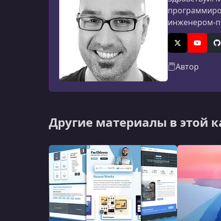
программиров
инженером-пр
X (Twitter)
YouTub
G
Автор
Другие материалы в этой 