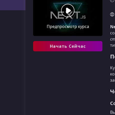
Предпросмотр курса
Ne
со
ст
ти
Начать Сейчас
П
Ку
ко
за
Ч
С
Вы