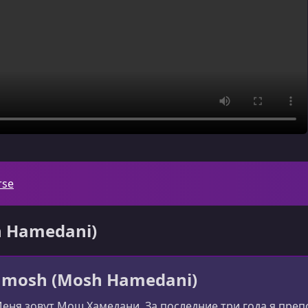
rse
h Hamedani)
hmosh (Mosh Hamedani)
Меня зовут Мош Хамедани. За последние три года я препо