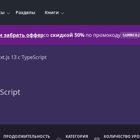
сы
Разделы
Книги
 и забрать оффер
со
скидкой 50%
по промокоду
SUMMER2
xt.js 13 с TypeScript
Script
ПРОДОЛЖИТЕЛЬНОСТЬ
КАТЕГОРИЯ
КОЛИЧЕСТВО УР