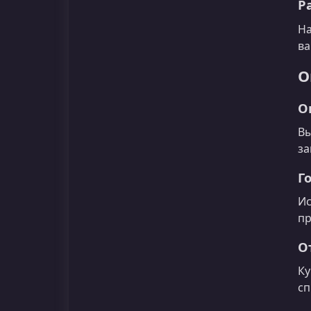
Р
На
ва
О
О
Вы
за
Г
Ис
пр
О
Ку
сп