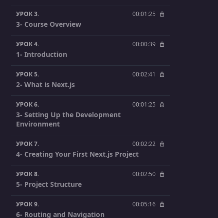
УРОК 3.
00:01:25
3- Course Overview
УРОК 4.
00:00:39
1- Introduction
УРОК 5.
00:02:41
2- What is Next.js
УРОК 6.
00:01:25
3- Setting Up the Development
Environment
УРОК 7.
00:02:22
4- Creating Your First Next.js Project
УРОК 8.
00:02:50
5- Project Structure
УРОК 9.
00:05:16
6- Routing and Navigation