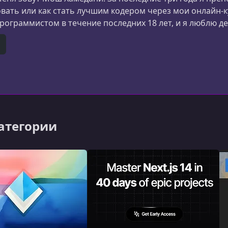
ать или как стать лучшим кодером через мои онлайн-ку
ограммистом в течение последних 18 лет, и я люблю де
e
itHub
категории