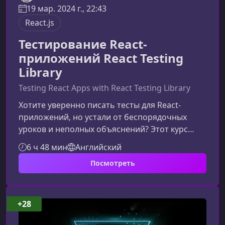
19 мар. 2024 г., 22:43
React.js
Тестирование React-
приложений React Testing
Library
Testing React Apps with React Testing Library
Хотите уверенно писать тесты для React-
приложений, но устали от беспорядочных
уроков и неполных объяснений? Этот курс
создан, чтобы структурировать ваше
6 ч 48 мин
Английский
обучение и шаг за шагом провести от базовой
Посмотреть
теории до продвинутых техник тестирования с
React Testing Library, MSW и современными
инструментами разработки.Что вы изучите в
этом курсеКурс охватывает весь цикл
+28
тестирования React-компонентов и