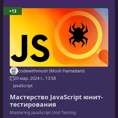
привлекательным для поисковых
систем.Почему изучение Spring Boot так
+13
важноФреймворк значительно ускоряет
процесс разработки благодаря
автоматической конфигурации, встроенным
codewithmosh (Mosh Hamedani)
20 мар. 2024 г., 13:58
JavaScript
Мастерство JavaScript юнит-
тестирования
Mastering JavaScript Unit Testing