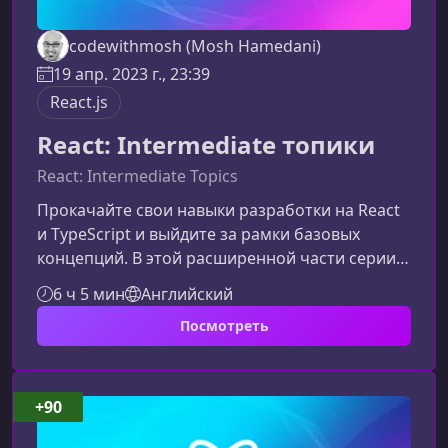
codewithmosh (Mosh Hamedani)
19 апр. 2023 г., 23:39
React.js
React: Intermediate топики
React: Intermediate Topics
Прокачайте свои навыки разработки на React
и TypeScript и выйдите за рамки базовых
концепций. В этой расширенной части серии
Ultimate React вы глубже погрузитесь в
6 ч 5 мин
Английский
управление состоянием, работу с данными и
Посмотреть
маршрутизацией, чтобы создавать
масштабируемые и производительные
веб‑приложения.Кому подойдёт этот курсКурс
разработан для разработчиков, которые уже
+90
освоили основы React и TypeScript и хотят