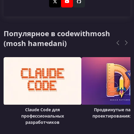
X (Twitter)
YouTube
GitHub
Популярное в codewithmosh
(mosh hamedani)
Claude Code для
Продвинутые пат
профессиональных
проектирования: Ч
разработчиков