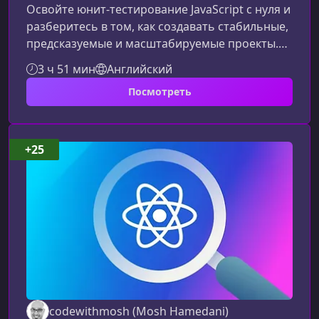
Освойте юнит‑тестирование JavaScript с нуля и
разберитесь в том, как создавать стабильные,
предсказуемые и масштабируемые проекты.
Этот курс превращает сложные концепции
3 ч 51 мин
Английский
тестирования в понятный, структурированный
Посмотреть
путь, который легко пройти даже новичку. Вы
получите практические навыки, которые сразу
можно применять в реальных проектах.Что
делает этот курс по юнит‑тестированию
+25
уникальнымМатериал построен логично и
последовательно: от простых те
codewithmosh (Mosh Hamedani)