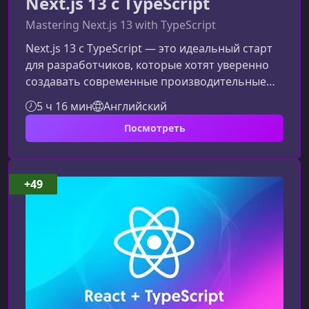
Next.js 13 с TypeScript
Mastering Next.js 13 with TypeScript
Next.js 13 с TypeScript — это идеальный старт
для разработчиков, которые хотят уверенно
создавать современные производительные
веб‑приложения. В этом курсе вы получите
5 ч 16 мин
Английский
структурированное, практическое и понятное
Посмотреть
обучение, избавленное от хаоса и
перегруженности типичных
учебников.Почему этот курс стоит пройтиКурс
создан с акцентом на реальное применение и
+49
лучшие практики. Каждый урок — это
короткий, емкий и продуманный блок, в
котором вы изучает