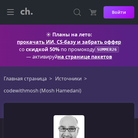
Войти
☀️
Планы на лето:
прокачать ИИ, CS-базу и забрать оффер
со
скидкой 50%
по промокоду
SUMMER26
— активируй
на странице пакетов
Главная страница
Источники
codewithmosh (Mosh Hamedani)