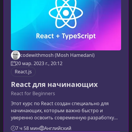
перейти на следующий уровень, научившись
применя
codewithmosh (Mosh Hamedani)
20 мар. 2023 г., 20:12
React.js
React для начинающих
React for Beginners
Этот курс по React создан специально для
начинающих, которым важно быстро и
уверенно освоить современную разработку
интерфейсов. Вы получите понимание
7 ч 58 мин
Английский
ключевых принципов React, научитесь