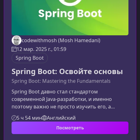
codewithmosh (Mosh Hamedani)
12 мар. 2025 г., 01:59
Spring Boot
Spring Boot: Освойте основы
Spring Boot: Mastering the Fundamentals
Spring Boot давно стал стандартом
современной Java‑разработки, и именно
поэтому важно не просто изучить его, а
понять фундаментальные механизмы, на
5 ч 54 мин
Английский
которых он работает. В этом материале мы
Посмотреть
усиливаем ключевые моменты курса, делая его
ещё более понятным, структурированным и