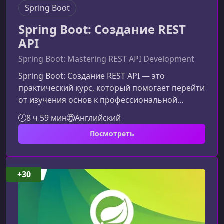
Spring Boot
Spring Boot: Создание REST
API
Spring Boot: Mastering REST API Development
Spring Boot: Создание REST API — это
практический курс, который помогает перейти
от изучения основ к профессиональной
разработке. Здесь вы научитесь создавать
8 ч 59 мин
Английский
чистые, модульные и безопасные
Посмотреть
backend‑сервисы, применяя лучшие практики,
востребованные в реальной разработке.О чём
этот курсЭтот курс является второй частью
большого практического пути по Spring Boot.
+30
Если на первом этапе вы освоили фундамент,
то теперь перейдёте к созданию полноценног