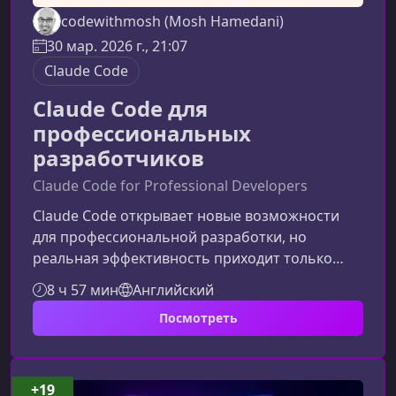
codewithmosh (Mosh Hamedani)
30 мар. 2026 г., 21:07
Claude Code
Claude Code для
профессиональных
разработчиков
Claude Code for Professional Developers
Claude Code открывает новые возможности
для профессиональной разработки, но
реальная эффективность приходит только
тогда, когда ИИ используется осознанно. В
8 ч 57 мин
Английский
этом курсе вы узнаете, как превратить Claude
Посмотреть
Code в надежный инженерный инструмент, а
не источник случайных фрагментов кода, и
научитесь ускорять работу без потери
качества и контроля над проектом.Что даст
+19