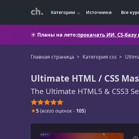
Категории
Источники
Все кур
☀️
Планы на лето:
прокачать ИИ, CS-базу
Главная страница
Категория css
Ultim
Ultimate HTML / CSS Mas
The Ultimate HTML5 & CSS3 Ser
★
5
(
всего оценок
-
105
)