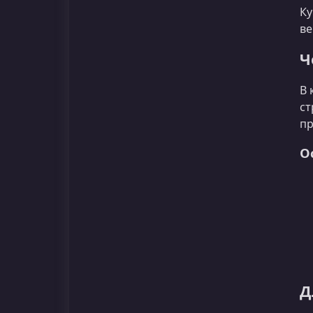
Ку
ве
Ч
В 
ст
пр
О
Д