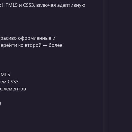
 HTML5 и CSS3, включая адаптивную
 красиво оформленные и
перейти ко второй — более
TML5
ием CSS3
доэлементов
и