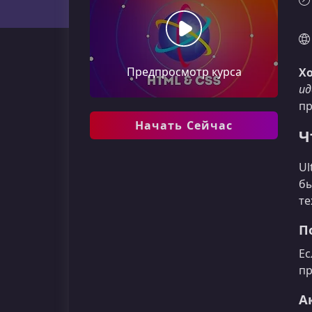
Предпросмотр курса
Хо
ид
пр
Начать Сейчас
Ч
Ul
бы
те
П
Ес
пр
А