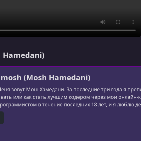
h Hamedani)
hmosh (Mosh Hamedani)
Меня зовут Мош Хамедани. За последние три года я препо
ать или как стать лучшим кодером через мои онлайн-ку
ограммистом в течение последних 18 лет, и я люблю де
e
itHub