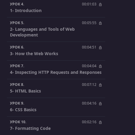
УРОК 4.
00:01:03
1- Introduction
УРОК 5.
00:05:55
2- Languages and Tools of Web
Development
УРОК 6.
00:04:51
3- How the Web Works
УРОК 7.
00:04:04
4- Inspecting HTTP Requests and Responses
УРОК 8.
00:07:12
5- HTML Basics
УРОК 9.
00:04:16
6- CSS Basics
УРОК 10.
00:02:16
7- Formatting Code