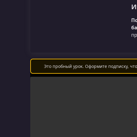
И
По
ба
пр
Это пробный урок. Оформите подписку, что