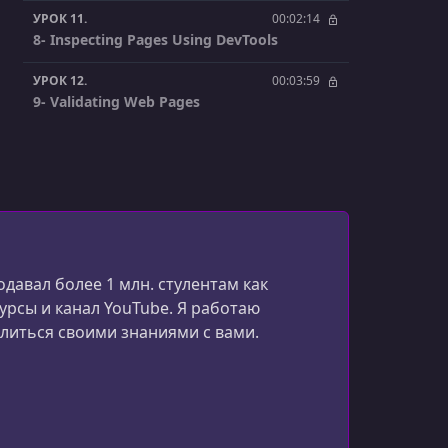
УРОК 11.
00:02:14
8- Inspecting Pages Using DevTools
УРОК 12.
00:03:59
9- Validating Web Pages
УРОК 13.
00:00:43
1- Introduction
УРОК 14.
00:03:49
2- The Head Section
УРОК 15.
00:06:41
давал более 1 млн. стулентам как
3- Text
рсы и канал YouTube. Я работаю
УРОК 16.
00:03:30
литься своими знаниями с вами.
4- Entities
УРОК 17.
00:09:31
5- Hyperlinks