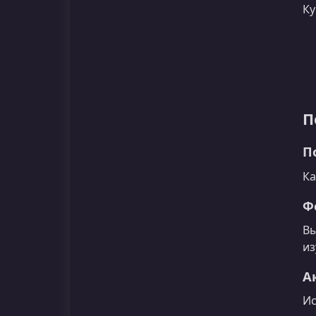
Ку
П
П
Ка
Ф
Вы
из
А
Ис