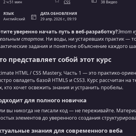
2 ч 51 мин
CSS
38 Видео
ЯЗЫК
ДАТА ОБНОВЛЕНИЯ
Английский
29 апр. 2026 г., 09:19
тите уверенно начать путь в веб‑разработку?
Этот к
еальным стартом.
Ни воды, ни устаревших практик — т
актические задания и понятное объяснение каждого ша
то представляет собой этот курс
timate HTML / CSS Mastery, Часть 1 — это практико‑ори
стро овладеть базой HTML5 и CSS3. Курс рассчитан на те
х, кто хочет освежить знания и устранить пробелы.
одходит для полного новичка
ли вы никогда не писали код — не переживайте. Матери
остых элементов до уверенного создания структуриров
ктуальные знания для современного веба