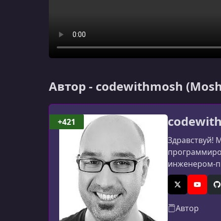
Автор - codewithmosh (Mos
codewit
+421
Здравствуй! 
программиров
инженером-пр
X (Twitter)
YouTub
G
Автор