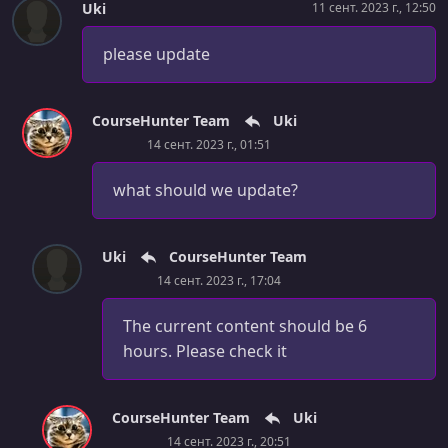
Uki
11 сент. 2023 г., 12:50
31- Domain Block (14:09)
please update
УРОК 31.
00:09:05
32- Plans Block (9:04)
УРОК 32.
00:11:40
CourseHunter Team
Uki
33- Features Block (11:39)
14 сент. 2023 г., 01:51
УРОК 33.
00:18:20
what should we update?
34- Showcase Block
УРОК 34.
00:01:41
Uki
CourseHunter Team
35- Testimonials Block (1:40)
14 сент. 2023 г., 17:04
УРОК 35.
00:14:46
The current content should be 6
36- Footer (14:45)
hours. Please check it
УРОК 36.
00:03:50
37- Putting it All Together (3:49)
CourseHunter Team
Uki
УРОК 37.
00:09:02
14 сент. 2023 г., 20:51