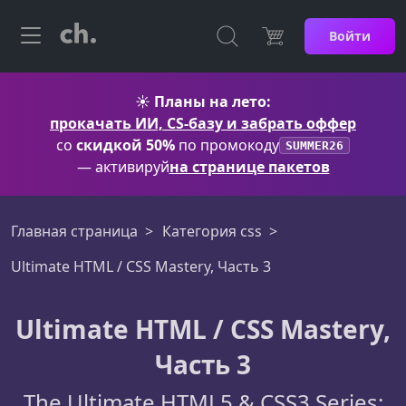
Войти
☀️
Планы на лето:
прокачать ИИ, CS-базу и забрать оффер
со
скидкой 50%
по промокоду
SUMMER26
— активируй
на странице пакетов
Главная страница
Категория css
Ultimate HTML / CSS Mastery, Часть 3
Ultimate HTML / CSS Mastery,
Часть 3
The Ultimate HTML5 & CSS3 Series: