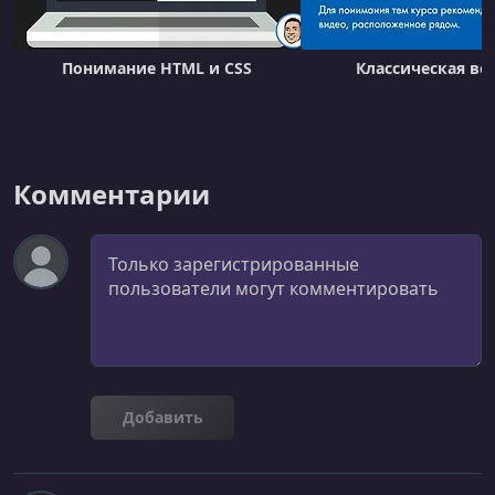
УРОК 23.
00:11:52
24- Testimonials (11:51)
Понимание HTML и CSS
Классическая вё
УРОК 24.
00:10:07
25- Callouts (10:06)
УРОК 25.
00:13:22
26- Collapsibles (13:21)
Комментарии
УРОК 26.
00:12:21
27- Blocks
Комментарий
УРОК 27.
00:17:15
28- Navigation Bars (17:14)
УРОК 28.
00:10:36
29- Hero (10:35)
Добавить
УРОК 29.
00:09:35
30- Optimizing Images (9:34)
УРОК 30.
00:14:10