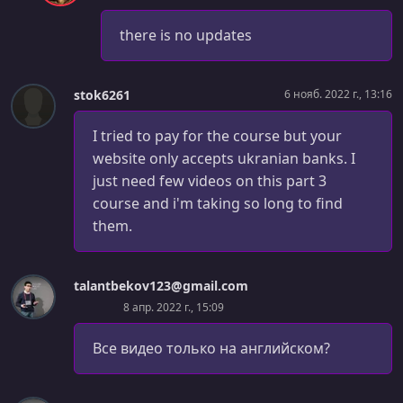
38- Troubleshooting Layout Issues (9:01)
there is no updates
УРОК 38.
00:03:50
39- Animations (3:49)
УРОК 39.
stok6261
00:02:29
6 нояб. 2022 г., 13:16
40- Search Engine Optimization (2:28)
I tried to pay for the course but your
УРОК 40.
00:03:12
website only accepts ukranian banks. I
41- HTML and CSS Validation (3:10)
just need few videos on this part 3
course and i'm taking so long to find
УРОК 41.
00:12:43
42- Building for Production (12:42)
them.
УРОК 42.
00:04:52
43- Pushing to GitHub (4:51)
talantbekov123@gmail.com
8 апр. 2022 г., 15:09
УРОК 43.
00:04:55
44- Deployment (1:58)
Все видео только на английском?
УРОК 44.
00:08:33
45- Measuring the Site's Performance (8:31)