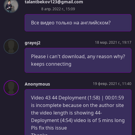
talantbekov123@gmail.com
УРОК 45.
00:00:36
8 апр. 2022 г., 15:09
46- Course Wrap Up (0:35)
Все видео только на английском?
grayoj2
18 мар. 2021 г., 19:17
Please i can't download, any reason why?
keeps connecting
Anonymous
19 февр. 2021 г., 11:40
Video 43 44 Deployment (1:58) | 00:01:59
is incomplete because on the author site
the video length is showing 44-
Deployment (4:54) video is of 5 mins long
Pls fix this issue