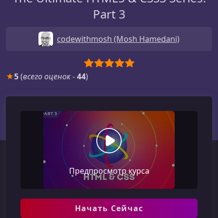
Part 3
codewithmosh (Mosh Hamedani)
★
5
(
всего оценок
-
44
)
Предпросмотр курса
Начать Сейчас