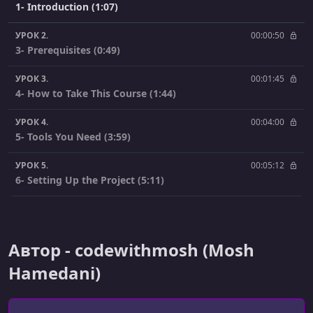
1- Introduction (1:07)
УРОК 2.
00:00:50
3- Prerequisites (0:49)
УРОК 3.
00:01:45
4- How to Take This Course (1:44)
УРОК 4.
00:04:00
5- Tools You Need (3:59)
УРОК 5.
00:05:12
6- Setting Up the Project (5:11)
УРОК 6.
00:05:03
7- Essential Photoshop Skills (5:02)
Автор - codewithmosh (Mosh
УРОК 7.
00:06:10
8- Identifying the Components (6:09)
Hamedani)
УРОК 8.
00:03:13
9- Color Palette (3:12)