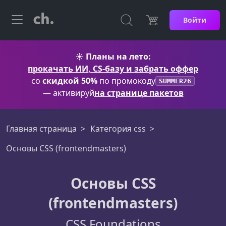
Войти
☀️
Планы на лето:
прокачать ИИ, CS-базу и забрать оффер
со
скидкой 50%
по промокоду
SUMMER26
— активируй
на странице пакетов
Главная страница
Категория css
Основы CSS (frontendmasters)
Основы CSS
(frontendmasters)
CSS Foundations