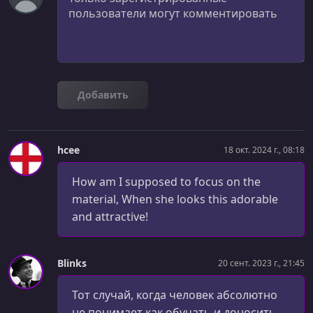
УРОК 28.
00:14:09
Mobile Navigation Menu
УРОК 29.
00:06:01
Menu Transition, Color & Scrolling
УРОК 30.
00:02:35
Добавить
Wrapping Up
hcee
18 окт. 2024 г., 08:18
How am I supposed to focus on the
material, When she looks this adorable
and attractive!
Blinks
20 сент. 2023 г., 21:45
Тот случай, когда человек абсолютно
не понимает как обучать и доносить