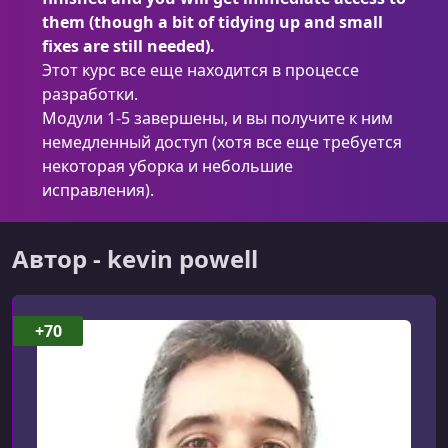
them (though a bit of tidying up and small
УРОК 9.
00:08:07
fixes are still needed).
2.3.1. Variable challenge
Этот курс все еще находится в процессе
разработки.
УРОК 10.
00:04:30
Модули 1-5 завершены, и вы получите к ним
2.3.2. Variables vs. Custom Properties
немедленный доступ (хотя все еще требуется
УРОК 11.
00:03:50
некоторая уборка и небольшие
2.4.1. Color functions and custom properties
исправления).
УРОК 12.
00:11:07
2.5.1. Before we get started
Автор - kevin powell
УРОК 13.
00:04:26
2.5.2. Setting things uo
+70
УРОК 14.
00:03:57
2.5.3. The HTML
УРОК 15.
00:07:35
2.5.4. Pricing Table - Reset and Base Styles