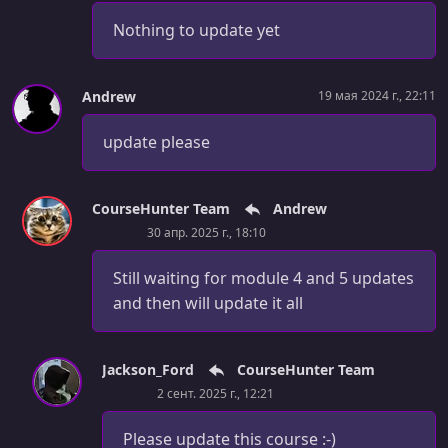
УРОК 37.
00:02:48
3.2.2.2. @for. In action. Column-count
Nothing to update yet
УРОК 38.
00:01:26
3.2.2.3. @for. In action. Column-count
Andrew
19 мая 2024 г., 22:11
УРОК 39.
00:06:15
update please
3.2.2.4. @for. In action. Grid based system
УРОК 40.
00:04:15
3.2.3.1. @for. A challenge
CourseHunter Team
Andrew
30 апр. 2025 г., 18:10
УРОК 41.
00:00:47
3.2.4.1. @EACH In action
Still waiting for module 4 and 5 updates
and then will update it all
УРОК 42.
00:02:05
3.2.5.1. @each. With nested lists
Jackson_Ford
CourseHunter Team
УРОК 43.
00:02:48
3.3.1. @if, @else, @if else, and if() Adding logic to our
2 сент. 2025 г., 12:21
stylesheets
Please update this course :-)