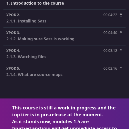
1. Introduction to the course
УРОК 2.
00:04:22
2.1.1. Installing Sass
УРОК 3.
00:04:40
2.1.2. Making sure Sass is working
УРОК 4.
00:03:12
2.1.3. Watching files
УРОК 5.
00:02:16
2.1.4. What are source maps
УРОК 6.
00:01:31
2.2.1. The parent selector
УРОК 7.
00:02:19
This course is still a work in progress and the
2.2.2. Avoiding specificity issues with nesting
top tier is in pre-release at the moment.
As it stands now, modules 1-5 are
УРОК 8.
00:05:02
2.2.3. Using a trailing
finished and you will get immediate access to