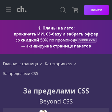
Войти
☀️
Планы на лето:
прокачать ИИ, CS-базу и забрать оффер
со
скидкой 50%
по промокоду
SUMMER26
— активируй
на странице пакетов
Главная страница
Категория css
За пределами CSS
За пределами CSS
Beyond CSS