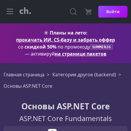
Войти
☀️
Планы на лето:
прокачать ИИ, CS-базу и забрать оффер
со
скидкой 50%
по промокоду
SUMMER26
— активируй
на странице пакетов
Главная страница
Категория другое (backend)
Основы ASP.NET Core
Основы ASP.NET Core
ASP.NET Core Fundamentals