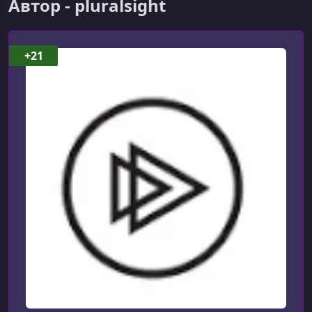
Автор - pluralsight
УРОК 7.
00:08:31
Adding a Configuration Source
+21
УРОК 8.
00:09:25
Creating a Greeting Service
УРОК 9.
00:01:00
Building Your First ASP.NET Core Application. Summary
УРОК 10.
00:00:35
Startup and Middleware. Introduction
УРОК 11.
00:03:26
How Middleware Works
УРОК 12.
00:09:53
Using IApplicationBuilder
УРОК 13.
00:03:33
Showing Exception Details