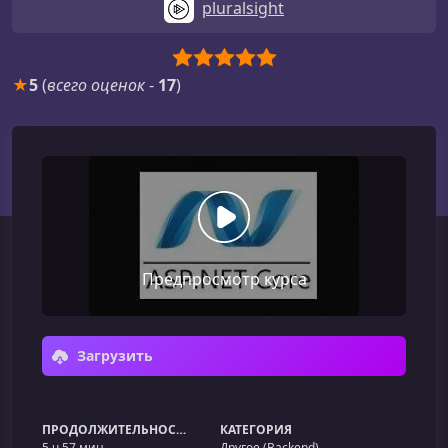
pluralsight
★
5
(
всего оценок
-
17
)
Предпросмотр курса
Загрузить
ПРОДОЛЖИТЕЛЬНОСТЬ
КАТЕГОРИЯ
5 ч 57 мин
Другое (Backend)