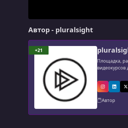
Автор - pluralsight
pluralsig
+21
Площадка, ра
видеокурсов 
Instagram
Linked
X
Автор