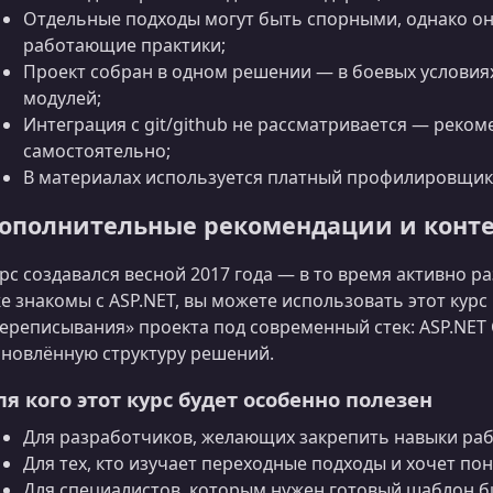
Отдельные подходы могут быть спорными, однако о
работающие практики;
Проект собран в одном решении — в боевых условиях
модулей;
Интеграция с git/github не рассматривается — реко
самостоятельно;
В материалах используется платный профилировщик
ополнительные рекомендации и конте
рс создавался весной 2017 года — в то время активно р
е знакомы с ASP.NET, вы можете использовать этот курс
ереписывания» проекта под современный стек: ASP.NET 
новлённую структуру решений.
ля кого этот курс будет особенно полезен
Для разработчиков, желающих закрепить навыки раб
Для тех, кто изучает переходные подходы и хочет пон
Для специалистов, которым нужен готовый шаблон б