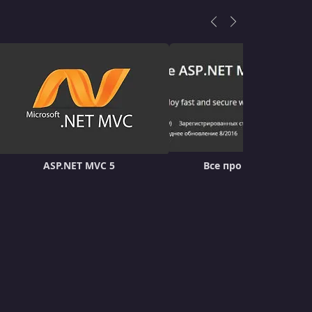
УРОК 19.
00:03:10
Eliminate Flawed Relationships
УРОК 20.
00:10:16
Create the ApplicationRoles Admin UI
УРОК 21.
00:11:23
Create the ApplicationUsers Admin UI
УРОК 22.
00:02:25
ASP.NET MVC 5
Все про ASP.NET MVC 
Prevent Admin Lockout
УРОК 23.
00:02:58
Design a Clean Bootstrap Admin Layout
УРОК 24.
00:00:32
Summary
УРОК 25.
00:00:42
Introduction