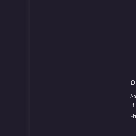
О
Ав
зр
Ч