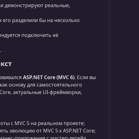
ни демонстрируют реальные,
 его разделили бы на несколько
мендуется подключить её
.
кст
азвивался
ASP.NET Core (MVC 6)
. Если вы
 как основу для самостоятельного
Core, актуальные UI‑фреймворки,
оты с MVC 5 на реальном проекте;
ять эволюцию от MVC 5 к ASP.NET Core;
изнес‑приложения с мастер‑детейл