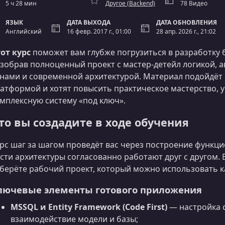
5 ч 28 мин
Другое (Backend)
78 Видео
ЯЗЫК
ДАТА ВЫХОДА
ДАТА ОБНОВЛЕНИЯ
Английский
16 февр. 2017 г., 01:00
28 апр. 2026 г., 21:02
от курс
поможет вам глубже погрузиться в разработку
зобрав полноценный проект с мастер‑детейл логикой, 
нами и современной архитектурой. Материал подойдёт 
атформой и хотят повысить практическое мастерство, 
мплексную систему «под ключ».
то вы создадите в ходе обучения
рс шаг за шагом проведёт вас через построение функци
сти архитектуры согласованно работают друг с другом.
берёте рабочий проект, который можно использовать ка
лючевые элементы готового приложения
MSSQL и Entity Framework (Code First)
— настройка с
взаимодействие модели и базы;