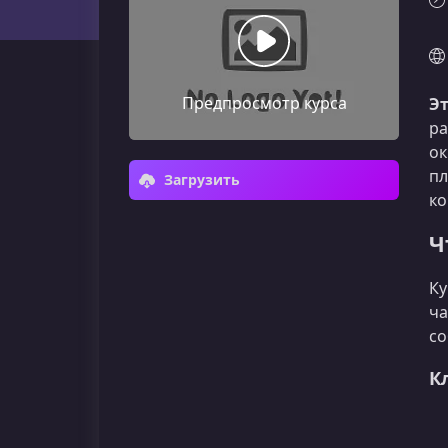
Предпросмотр курса
Эт
ра
ок
пл
Загрузить
ко
Ч
Ку
ча
со
К