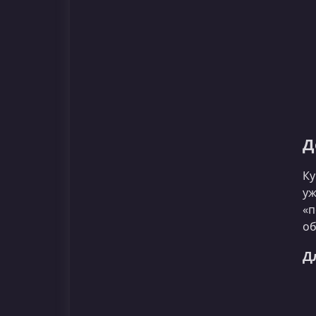
Д
Ку
уж
«п
об
Д