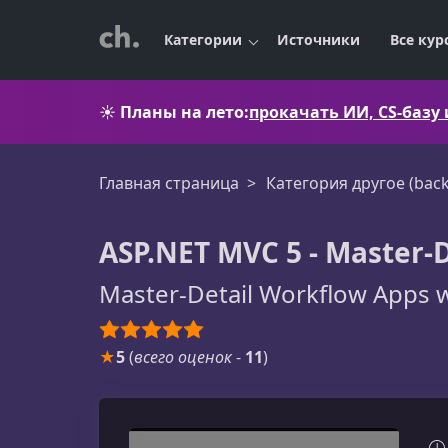
Категории
Источники
Все кур
☀️
Планы на лето:
прокачать ИИ, CS-базу
Главная страница
Категория другое (bac
ASP.NET MVC 5 - Master-
Master-Detail Workflow Apps wi
★
5
(
всего оценок
-
11
)