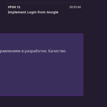
УРОК 12.
00:05:40
Implement Login from Google
УРОК 13.
00:02:12
Resend Email Confirmation
УРОК 14.
00:01:33
Manage External Logins
правлениям в разработке. Качество
УРОК 15.
00:02:11
Configure Lockouts
УРОК 16.
00:02:35
Add Properties to the ApplicationUser
УРОК 17.
00:03:37
Create Profile Edit Feature
УРОК 18.
00:04:04
Integrate ApplicationUser with the Rest of
the Model