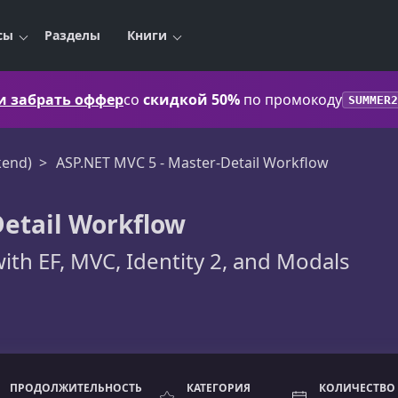
сы
Разделы
Книги
 и забрать оффер
со
скидкой 50%
по промокоду
SUMMER2
kend)
ASP.NET MVC 5 - Master-Detail Workflow
Detail Workflow
th EF, MVC, Identity 2, and Modals
ПРОДОЛЖИТЕЛЬНОСТЬ
КАТЕГОРИЯ
КОЛИЧЕСТВО