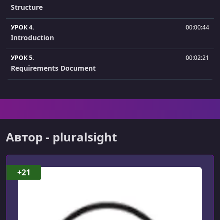
Structure
УРОК 4.
00:00:44
Introduction
УРОК 5.
00:02:21
Requirements Document
УРОК 6.
00:02:07
Extracting the Use Cases
УРОК 7.
00:01:36
Adding Use Cases to the Backlog
Автор - pluralsight
УРОК 8.
00:01:42
Dependency Between Use Cases
+21
УРОК 9.
00:02:03
Order of Use Cases
УРОК 10.
00:03:33