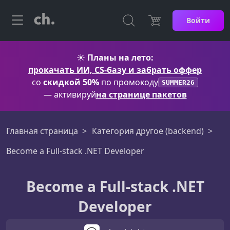
Войти
☀️
Планы на лето:
прокачать ИИ, CS-базу и забрать оффер
со
скидкой 50%
по промокоду
SUMMER26
— активируй
на странице пакетов
Главная страница
Категория другое (backend)
Become a Full-stack .NET Developer
Become a Full-stack .NET
Developer