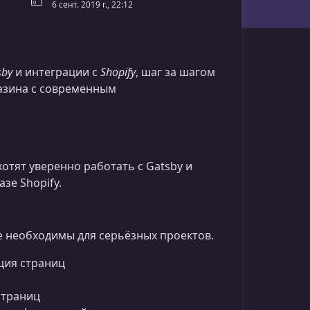
6 сент. 2019 г., 22:12
sby
и интеграции с
Shopify
, шаг за шагом
азина с современным
отят уверенно работать с Gatsby и
зе Shopify.
 необходимы для серьёзных проектов.
ция страниц
страниц