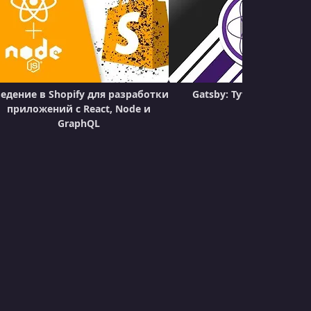
УРОК 21.
00:17:58
#20 Collection Details Page
УРОК 22.
00:16:58
#21 Making A Marketing Billboard
едение в Shopify для разработки
Gatsby: Туториал + Про
приложений с React, Node и
GraphQL