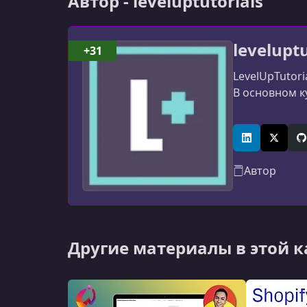
Автор - leveluptutorials
leveluptu
+31
LevelUpTutor
В основном ку
LinkedIn
X (Twitt
G
Автор
Другие материалы в этой 