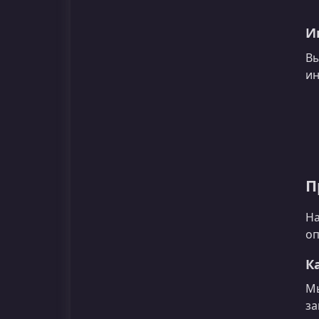
И
Вы
ин
П
На
оп
К
Мы
за