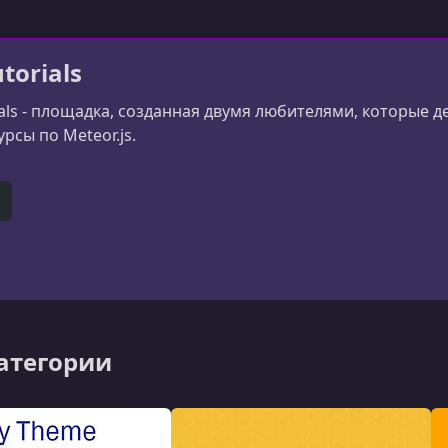
torials
ials - площадка, созданная двумя любителями, которые д
рсы по Meteor.js.
er)
itHub
категории