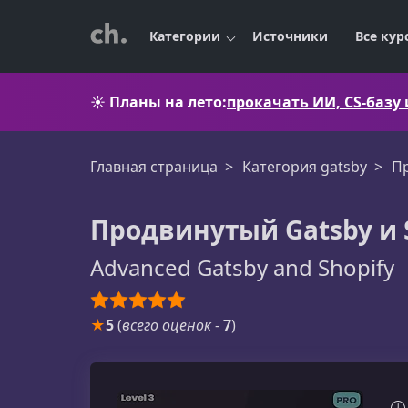
Категории
Источники
Все кур
☀️
Планы на лето:
прокачать ИИ, CS-базу
Главная страница
Категория gatsby
Пр
Продвинутый Gatsby и 
Advanced Gatsby and Shopify
★
5
(
всего оценок
-
7
)