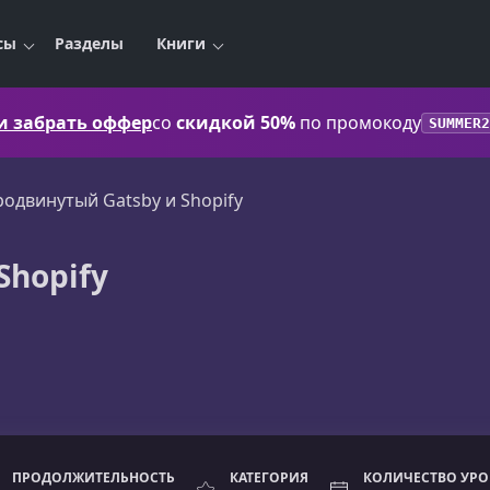
сы
Разделы
Книги
 и забрать оффер
со
скидкой 50%
по промокоду
SUMMER2
одвинутый Gatsby и Shopify
Shopify
ПРОДОЛЖИТЕЛЬНОСТЬ
КАТЕГОРИЯ
КОЛИЧЕСТВО УР