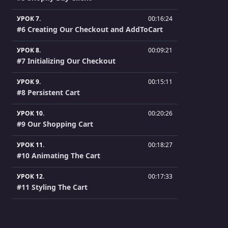
УРОК 7.
00:16:24
#6 Creating Our Checkout and AddToCart
УРОК 8.
00:09:21
#7 Initializing Our Checkout
УРОК 9.
00:15:11
#8 Persistent Cart
УРОК 10.
00:20:26
#9 Our Shopping Cart
УРОК 11.
00:18:27
#10 Animating The Cart
УРОК 12.
00:17:33
#11 Styling The Cart
УРОК 13.
00:12:52
#12 Removing Line Items