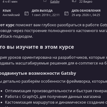
4 ч 41 мин
Gatsby
22 Видео
ЯЗЫК
ДАТА ВЫХОДА
ДАТА ОБНОВЛЕНИЯ
Английский
1 сент. 2019 г., 22:11
29 апр. 2026 г., 04:25
от курс
поможет вам глубоко разобраться в работе
Gat
оводя через построение полноценного кастомного маг
MStack‑подходом.
то вы изучите в этом курсе
рия уроков ориентирована на разработчиков, которые х
здавать масштабируемые решения для e‑commerce на ба
родвинутые возможности Gatsby
 детально разберём особенности фреймворка, которые
Оптимизация производительности и быстрая генера
Работа с GraphQL для получения данных магазина
Кастомизация маршрутов и динамическое создание 