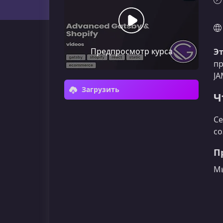
Предпросмотр курса
Эт
пр
JA
Загрузить
Ч
Се
со
П
Мы