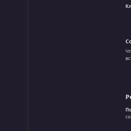
К
С
Чт
вс
Р
П
со