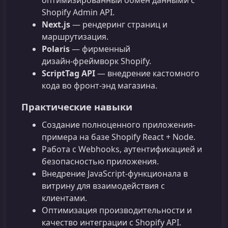
оптимизированный обмен данными с
Shopify Admin API.
Next.js
— рендеринг страниц и
маршрутизация.
Polaris
— фирменный
дизайн‑фреймворк Shopify.
ScriptTag API
— внедрение кастомного
кода во фронт‑энд магазина.
Практические навыки
Создание полноценного приложения-
примерa на базе Shopify React + Node.
Работа с Webhooks, аутентификацией и
безопасностью приложения.
Внедрение JavaScript‑функционала в
витрину для взаимодействия с
клиентами.
Оптимизация производительности и
качество интеграции с Shopify API.