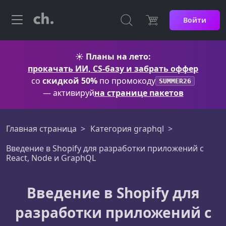
Войти
☀️
Планы на лето:
прокачать ИИ, CS-базу и забрать оффер
со
скидкой 50%
по промокоду
SUMMER26
— активируй
на странице пакетов
Главная страница
Категория graphql
Введение в Shopify для разработки приложений с
React, Node и GraphQL
Введение в Shopify для
разработки приложений с