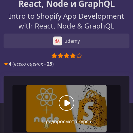
React, Node и GraphQL
Intro to Shopify App Development
with React, Node & GraphQL
udemy
★
4
(
всего оценок
-
25
)
Предпросмотр курса