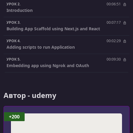
УРОК 2.
00:06:51
Introduction
УРОК 3.
00:07:17
Building App Scaffold using Next.js and React
УРОК 4.
00:02:29
Adding scripts to run Application
УРОК 5.
00:09:30
Embedding app using Ngrok and OAuth
УРОК 6.
00:03:05
Restarting Ngrok & localhost
Автор - udemy
УРОК 7.
00:01:52
Install required NPM packages
УРОК 8.
00:06:46
+200
Setting up Node.js (Koa) Server
УРОК 9.
00:03:21