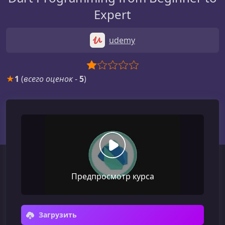
Expert
udemy
★
1
(
всего оценок
-
5
)
Предпросмотр курса
Загрузить