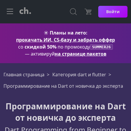
Войти
☀️
Планы на лето:
прокачать ИИ, CS-базу и забрать оффер
со
скидкой 50%
по промокоду
SUMMER26
— активируй
на странице пакетов
Главная страница
Категория dart и flutter
Программирование на Dart от новичка до эксперта
Программирование на Dart
от новичка до эксперта
Dart Programming from Beginner to