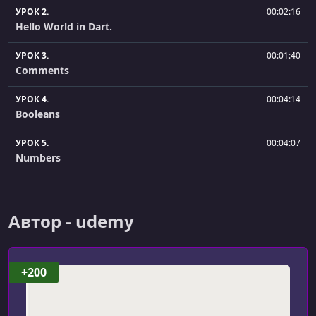
УРОК 2.
00:02:16
Hello World in Dart.
УРОК 3.
00:01:40
Comments
УРОК 4.
00:04:14
Booleans
УРОК 5.
00:04:07
Numbers
УРОК 6.
00:05:12
Strings
Автор - udemy
УРОК 7.
00:04:18
String Interpolation
+200
УРОК 8.
00:08:44
String functions